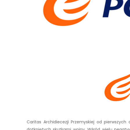
Caritas Archidiecezji Przemyskiej od pierwszyc
dotkniętych skutkami wojny. Wśród wielu negatyw