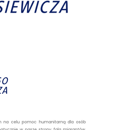
ących na celu pomoc humanitarną dla osób
matycznie w nasze strony fala migrantów,