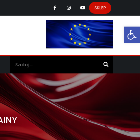
SKLEP
Ot
a
AINY