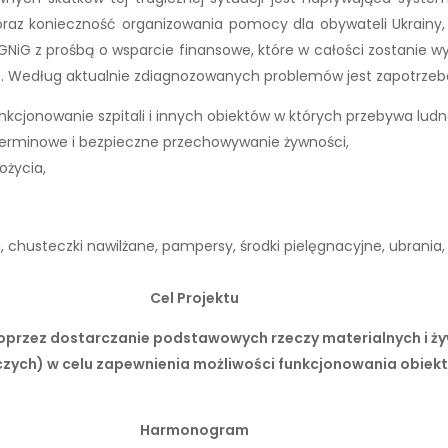
raz konieczność organizowania pomocy dla obywateli Ukrainy,
 PGNiG z prośbą o wsparcie finansowe, które w całości zostanie
ie. Według aktualnie zdiagnozowanych problemów jest zapotrzeb
nkcjonowanie szpitali i innych obiektów w których przebywa ludn
terminowe i bezpieczne przechowywanie żywności,
ożycia,
u, chusteczki nawilżane, pampersy, środki pielęgnacyjne, ubrania
Cel Projektu
poprzez dostarczanie podstawowych rzeczy materialnych i ż
zych) w celu zapewnienia możliwości funkcjonowania obiekt
Harmonogram