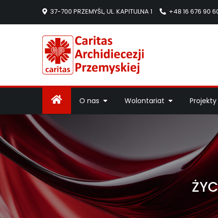
37-700 PRZEMYŚL, UL. KAPITULNA 1
+48 16 676 90 6
Caritas Arc
Strona Caritas Arch
O nas
Wolontariat
Projekty
ŻYC