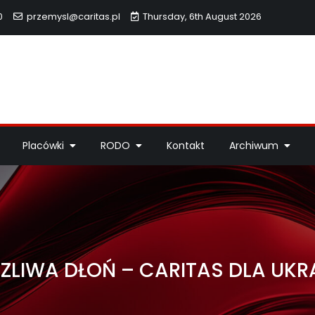
0
przemysl@caritas.pl
Thursday, 6th August 2026
hidiecezji Przemyskiej
idiecezji Przemyskiej – pomoc potrzebującym, dzieła miłosierdzi
Placówki
RODO
Kontakt
Archiwum
ZLIWA DŁOŃ – CARITAS DLA UKR