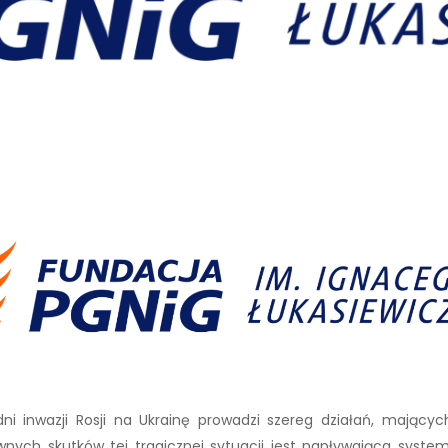
h dni inwazji Rosji na Ukrainę prowadzi szereg działań, maj
nych skutków tej tragicznej sytuacji jest napływająca syste