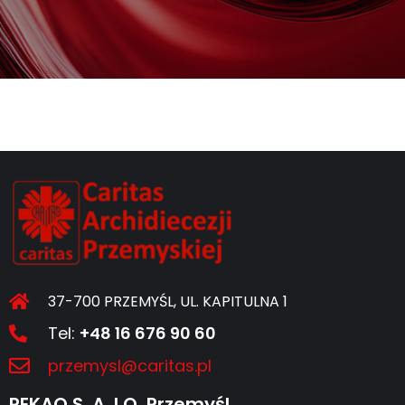
37-700 PRZEMYŚL, UL. KAPITULNA 1
Tel:
+48 16 676 90 60
przemysl@caritas.pl
PEKAO S. A. I O. Przemyśl