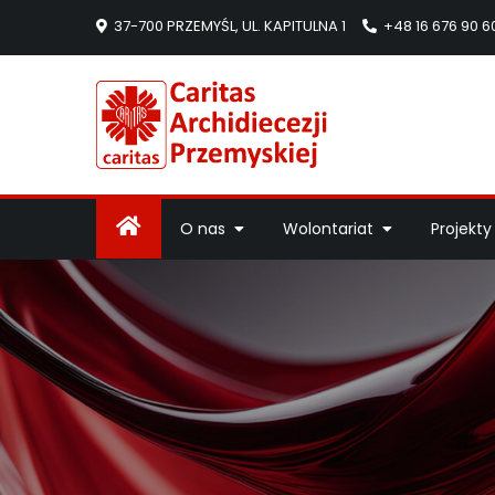
37-700 PRZEMYŚL, UL. KAPITULNA 1
+48 16 676 90 6
Caritas Arc
Strona Caritas Arch
O nas
Wolontariat
Projekty