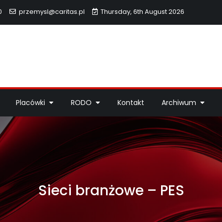
0
przemysl@caritas.pl
Thursday, 6th August 2026
hidiecezji Przemyskiej
idiecezji Przemyskiej – pomoc potrzebującym, dzieła miłosierdzi
Placówki
RODO
Kontakt
Archiwum
Sieci branżowe – PES