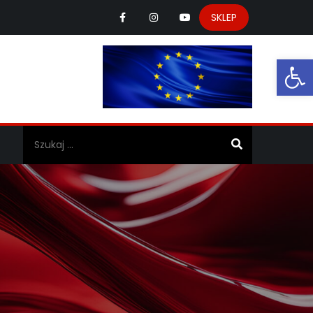
SKLEP
Ot
a