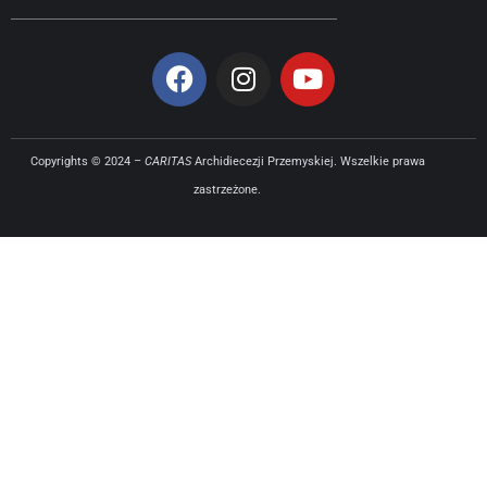
Copyrights © 2024 –
CARITAS
Archidiecezji Przemyskiej. Wszelkie prawa
zastrzeżone.