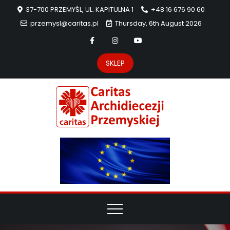
37-700 PRZEMYŚL, UL. KAPITULNA 1
+48 16 676 90 60
przemysl@caritas.pl
Thursday, 6th August 2026
SKLEP
Carit
Strona Caritas
Archidiecezji
Archidie
Przemyskiej –
pomoc
Przemys
potrzebującym
dzieła
miłosierdzia