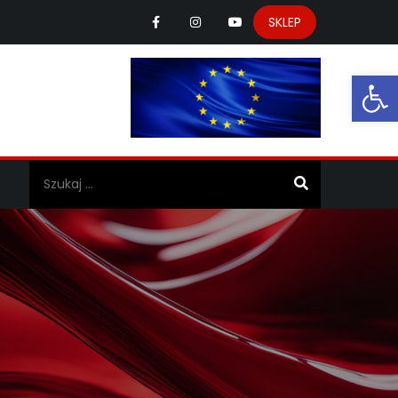
SKLEP
Ot
a