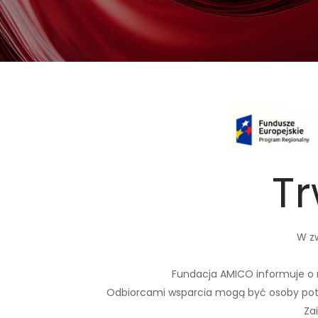
Tr
W zw
Fundacja AMICO informuje o 
Odbiorcami wsparcia mogą być osoby potr
Za