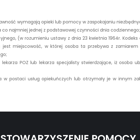
prawność wymagają opieki lub pomocy w zaspokajaniu niezbędny
co najmniej jednej z podstawowej czynności dnia codziennego;
jnego, (w rozumieniu ustawy z dnia 23 kwietnia 1964r. Kodeks cyw
ej jest miejscowość, w której osoba ta przebywa z zamiare
ego;
 lekarza POZ lub lekarza specjalisty stwierdzające, iż osoba
a w postaci usług opiekuńczych lub otrzymały je w innym zak
STOWARZYSZENIE POMOCY