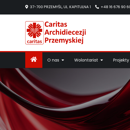
37-700 PRZEMYŚL, UL. KAPITULNA 1
+48 16 676 90 6
Caritas Arc
Strona Caritas Arch
O nas
Wolontariat
Projekty