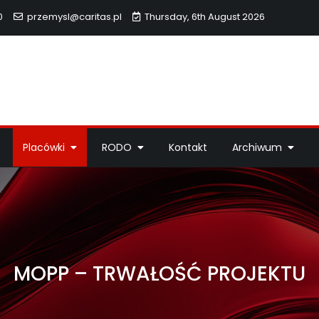
0
przemysl@caritas.pl
Thursday, 6th August 2026
hidiecezji Przemyskiej
idiecezji Przemyskiej – pomoc potrzebującym, dzieła miłosierdzi
Placówki
RODO
Kontakt
Archiwum
MOPP – TRWAŁOŚĆ PROJEKTU