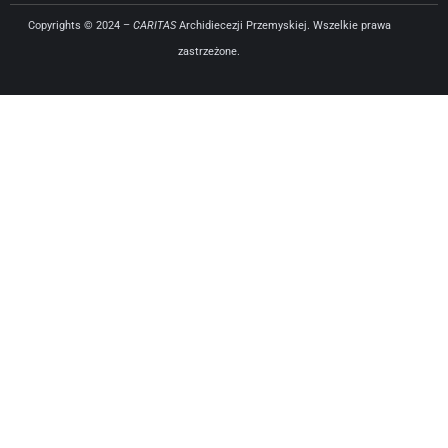
Copyrights © 2024 –
CARITAS
Archidiecezji Przemyskiej. Wszelkie prawa
zastrzeżone.