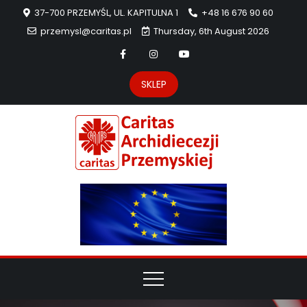
37-700 PRZEMYŚL, UL. KAPITULNA 1
+48 16 676 90 60
przemysl@caritas.pl
Thursday, 6th August 2026
SKLEP
Carit
Strona Caritas
Archidiecezji
Archidie
Przemyskiej –
pomoc
Przemys
potrzebującym
dzieła
miłosierdzia