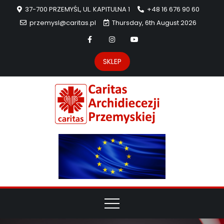
37-700 PRZEMYŚL, UL. KAPITULNA 1
+48 16 676 90 60
przemysl@caritas.pl
Thursday, 6th August 2026
SKLEP
Carit
Strona Caritas
Archidiecezji
Archidie
Przemyskiej –
pomoc
Przemys
potrzebującym
dzieła
miłosierdzia