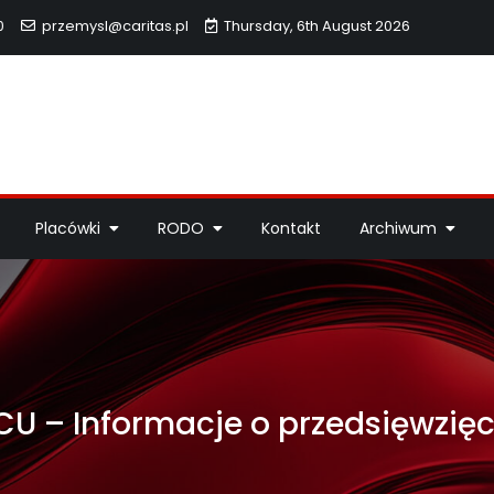
0
przemysl@caritas.pl
Thursday, 6th August 2026
hidiecezji Przemyskiej
idiecezji Przemyskiej – pomoc potrzebującym, dzieła miłosierdzi
Placówki
RODO
Kontakt
Archiwum
CU – Informacje o przedsięwzięc