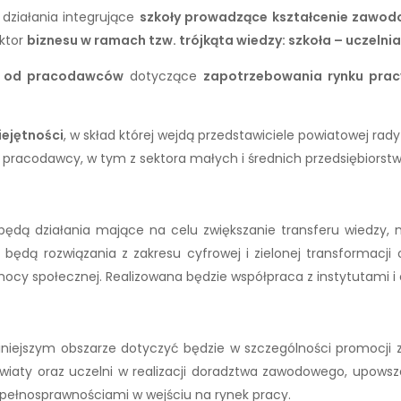
działania integrujące
szkoły prowadzące kształcenie zawodo
ktor
biznesu w ramach tzw. trójkąta wiedzy: szkoła – uczelni
e od pracodawców
dotyczące
zapotrzebowania rynku pracy
ejętności
, w skład której wejdą przedstawiciele powiatowej rady
az pracodawcy, w tym z sektora małych i średnich przedsiębiorst
ą działania mające na celu zwiększanie transferu wiedzy, n
dą rozwiązania z zakresu cyfrowej i zielonej transformacji o
cy społecznej. Realizowana będzie współpraca z instytutami 
niejszym obszarze dotyczyć będzie w szczególności promocji 
światy oraz uczelni w realizacji doradztwa zawodowego, upows
epełnosprawnościami w wejściu na rynek pracy.