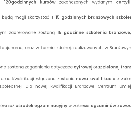
z
120godzinnych
kursów
zakończonych wydanym
certyf
y będą mogli skorzystać z
15 godzinnych
branżowych szkol
órym zaoferowane zostaną
15 godzinne szkolenia branżowe
tacjonarnej oraz w formie zdalnej, realizowanych w Branżow
ione zostaną zagadnienia dotyczące
cyfrowej
oraz
zielonej tran
emu Kwalifikacji włączona zostanie
nowa kwalifikacja z zak
połecznej. Dla nowej kwalifikacji Branżowe Centrum Umie
również
ośrodek egzaminacyjny
w zakresie
egzaminów zawo