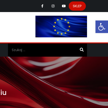
SKLEP
Ot
a
iu