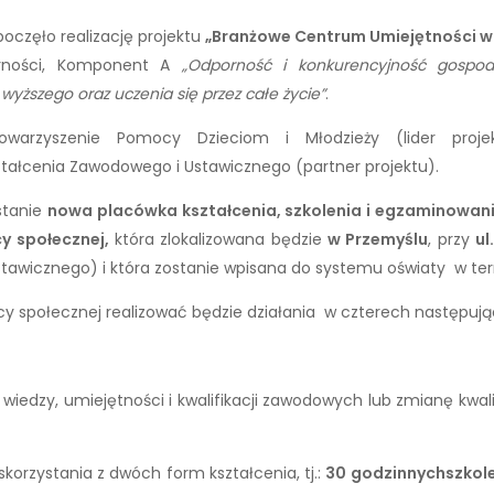
oczęło realizację projektu
„Branżowe Centrum Umiejętności w
orności, Komponent A
„Odporność i konkurencyjność gospoda
yższego oraz uczenia się przez całe życie”
.
 Stowarzyszenie Pomocy Dzieciom i Młodzieży (lider p
łcenia Zawodowego i Ustawicznego (partner projektu).
stanie
nowa placówka kształcenia, szkolenia i egzaminowan
y społecznej,
która zlokalizowana będzie
w Przemyślu
, przy
ul
wicznego) i która zostanie wpisana do systemu oświaty w termi
y społecznej realizować będzie działania w czterech następuj
e wiedzy, umiejętności i kwalifikacji zawodowych lub zmianę kw
skorzystania z dwóch form kształcenia, tj.:
30 godzinnych
szkol