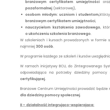
branżowym certyfikatem umiejętności
ora
pozaformalnej
(sektorowej),
osobom młodym: uczniom i studentom,
którz
branżowym certyfikatem umiejętności
,
nauczycielom kształcenia zawodowego
, kt
o ukończeniu szkolenia branżowego
.
W szkoleniach i kursach prowadzonych w formie s
najmniej
300 osób
.
W programie każdego ze szkoleń i kursów uwzględn
W ramach inicjatywy BCU, do Zintegrowanego Syst
odpowiadająca na potrzeby dziedziny pomocy s
certyfikującej.
Branżowe Centrum Umiejętności prowadzić będzie 
dla dziedziny pomocy społecznej
.
II –
działalność integrująco-wspierająca: