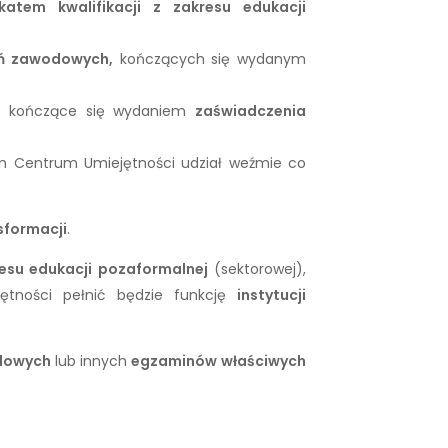
ikatem kwalifikacji z zakresu edukacji
eń zawodowych
,
kończących się wydanym
, kończące się wydaniem
zaświadczenia
ym Centrum Umiejętności udział weźmie co
sformacji
.
resu edukacji pozaformalne
j
(sektorowej),
jętności pełnić będzie funkcję
instytucji
dowych
lub innych
egzaminów właściwych