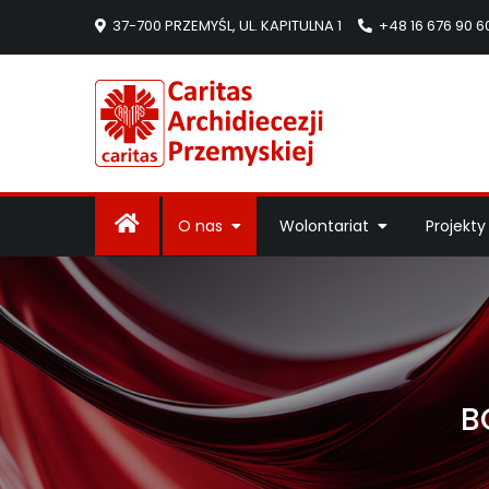
37-700 PRZEMYŚL, UL. KAPITULNA 1
+48 16 676 90 6
Caritas Arc
Strona Caritas Arch
O nas
Wolontariat
Projekty
B