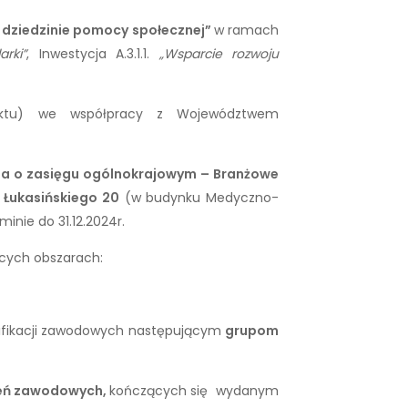
 dziedzinie pomocy społecznej”
w ramach
rki”
, Inwestycja A.3.1.1.
„Wsparcie rozwoju
rojektu) we współpracy z Województwem
ia o zasięgu ogólnokrajowym – Branżowe
. Łukasińskiego 20
(w budynku Medyczno-
nie do 31.12.2024r.
ących obszarach:
alifikacji zawodowych następującym
grupom
eń zawodowych,
kończących się wydanym