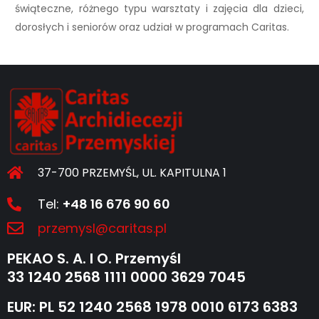
świąteczne, różnego typu warsztaty i zajęcia dla dzieci,
dorosłych i seniorów oraz udział w programach Caritas.
37-700 PRZEMYŚL, UL. KAPITULNA 1
Tel:
+48 16 676 90 60
przemysl@caritas.pl
PEKAO S. A. I O. Przemyśl
33 1240 2568 1111 0000 3629 7045
EUR: PL 52 1240 2568 1978 0010 6173 6383