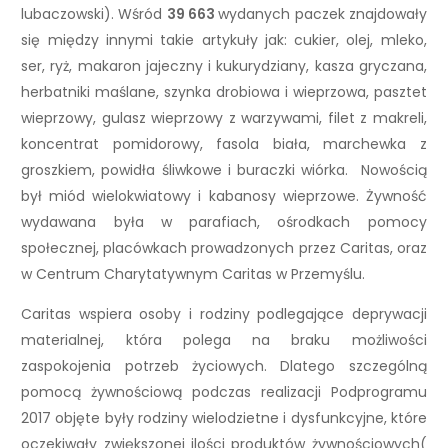
lubaczowski). Wśród
39 663
wydanych paczek znajdowały
się między innymi takie artykuły jak: cukier, olej, mleko,
ser, ryż, makaron jajeczny i kukurydziany, kasza gryczana,
herbatniki maślane, szynka drobiowa i wieprzowa, pasztet
wieprzowy, gulasz wieprzowy z warzywami, filet z makreli,
koncentrat pomidorowy, fasola biała, marchewka z
groszkiem, powidła śliwkowe i buraczki wiórka. Nowością
był miód wielokwiatowy i kabanosy wieprzowe. Żywność
wydawana była w parafiach, ośrodkach pomocy
społecznej, placówkach prowadzonych przez Caritas, oraz
w Centrum Charytatywnym Caritas w Przemyślu.
Caritas wspiera osoby i rodziny podlegające deprywacji
materialnej, która polega na braku możliwości
zaspokojenia potrzeb życiowych. Dlatego szczególną
pomocą żywnościową podczas realizacji Podprogramu
2017 objęte były rodziny wielodzietne i dysfunkcyjne, które
oczekiwały zwiększonej ilości produktów żywnościowych(