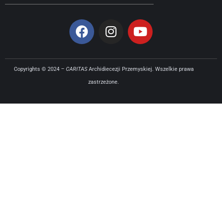
Copyrights © 2024 –
CARITAS
Archidiecezji Przemyskiej. Wszelkie prawa
zastrzeżone.