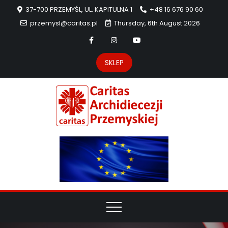
37-700 PRZEMYŚL, UL. KAPITULNA 1
+48 16 676 90 60
przemysl@caritas.pl
Thursday, 6th August 2026
SKLEP
Carit
Strona Caritas
Archidiecezji
Archidie
Przemyskiej –
pomoc
Przemys
potrzebującym
dzieła
miłosierdzia