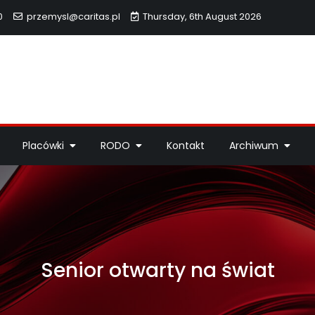
0
przemysl@caritas.pl
Thursday, 6th August 2026
hidiecezji Przemyskiej
idiecezji Przemyskiej – pomoc potrzebującym, dzieła miłosierdzi
Placówki
RODO
Kontakt
Archiwum
Senior otwarty na świat