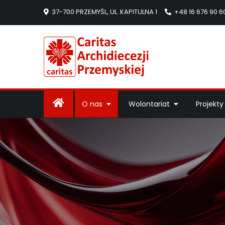
37-700 PRZEMYŚL, UL. KAPITULNA 1
+48 16 676 90 6
Caritas Arc
Strona Caritas Arch
O nas
Wolontariat
Projekty