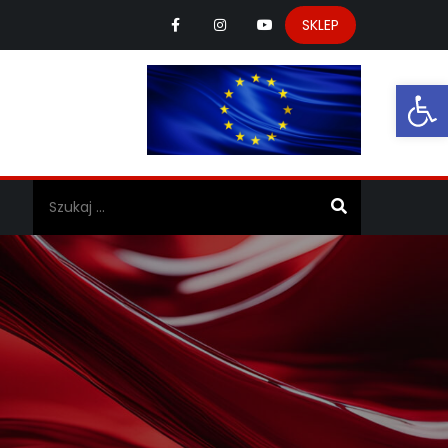
SKLEP
Ot
a