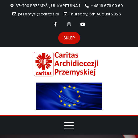
37-700 PRZEMYŚL, UL. KAPITULNA 1
+48 16 676 90 60
przemysl@caritas.pl
Thursday, 6th August 2026
SKLEP
Carit
Strona Caritas
Archidiecezji
Archidie
Przemyskiej –
pomoc
Przemys
potrzebującym
dzieła
miłosierdzia