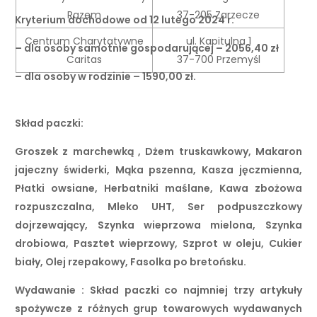
Razem
37-205 Zarzecze
Kryterium dochodowe od 12 lutego 2024 r.
Centrum Charytatywne
ul. Kapitulna 1
– dla osoby samotnie gospodarującej – 2056,40 zł
Caritas
37-700 Przemyśl
– dla osoby w rodzinie – 1590,00 zł.
Skład paczki:
Groszek z marchewką , Dżem truskawkowy, Makaron
jajeczny świderki, Mąka pszenna, Kasza jęczmienna,
Płatki owsiane, Herbatniki maślane, Kawa zbożowa
rozpuszczalna, Mleko UHT, Ser podpuszczkowy
dojrzewający, Szynka wieprzowa mielona, Szynka
drobiowa, Pasztet wieprzowy, Szprot w oleju, Cukier
biały, Olej rzepakowy, Fasolka po bretońsku.
Wydawanie : Skład paczki co najmniej trzy artykuły
spożywcze z różnych grup towarowych wydawanych