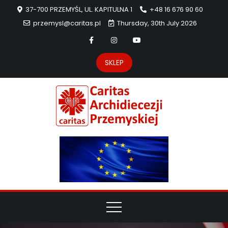
37-700 PRZEMYŚL, UL. KAPITULNA 1
+48 16 676 90 60
przemysl@caritas.pl
Thursday, 30th July 2026
SKLEP
Carit
Strona Caritas
Archidiecezji
Archidie
Przemyskiej –
pomoc
Przemys
potrzebującym
dzieła
miłosierdzia