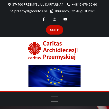
37-700 PRZEMYŚL, UL. KAPITULNA 1
+48 16 676 90 60
przemysl@caritas.pl
Thursday, 6th August 2026
SKLEP
Carit
Strona Caritas
Archidiecezji
Archidie
Przemyskiej –
pomoc
Przemys
potrzebującym
dzieła
miłosierdzia