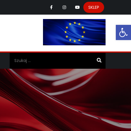
SKLEP
Ot
a