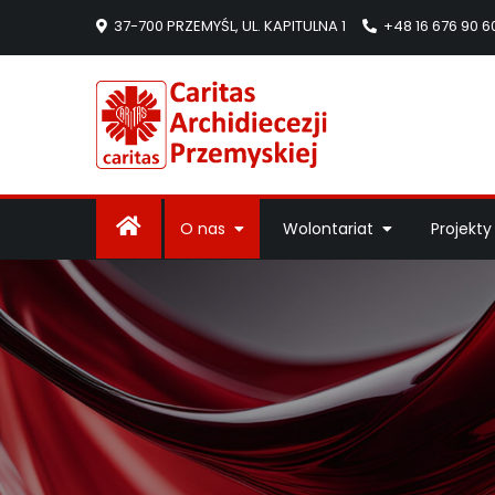
37-700 PRZEMYŚL, UL. KAPITULNA 1
+48 16 676 90 6
Caritas Arc
Strona Caritas Arch
O nas
Wolontariat
Projekty