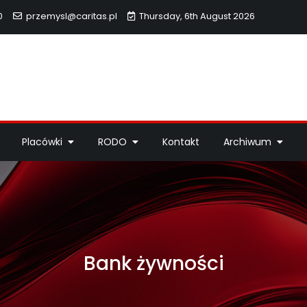
0
przemysl@caritas.pl
Thursday, 6th August 2026
hidiecezji Przemyskiej
idiecezji Przemyskiej – pomoc potrzebującym, dzieła miłosierdzi
Placówki
RODO
Kontakt
Archiwum
Bank żywności