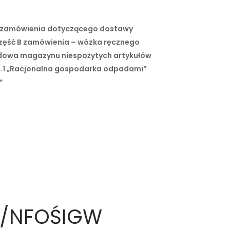
ję zamówienia dotyczącego dostawy
część B zamówienia – wózka ręcznego
udowa magazynu niespożytych artykułów
1.1 „Racjonalna gospodarka odpadami”
”
3/NFOŚIGW