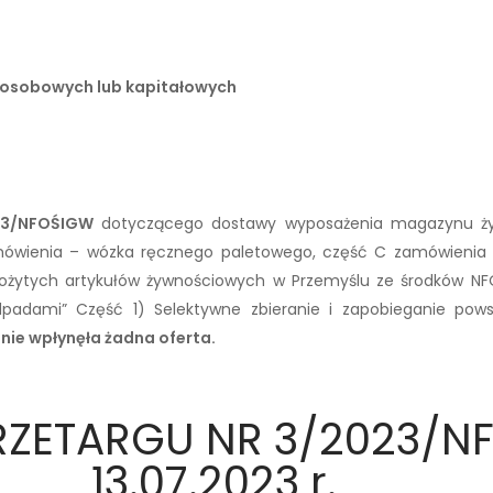
ń osobowych lub kapitałowych
23/NFOŚIGW
dotyczącego dostawy wyposażenia magazynu żyw
ówienia – wózka ręcznego paletowego, część C zamówienia 
żytych artykułów żywnościowych w Przemyślu ze środków N
a odpadami” Część 1) Selektywne zbieranie i zapobieganie
. nie wpłynęła żadna oferta.
RZETARGU NR 3/2023/NF
13.07.2023 r.