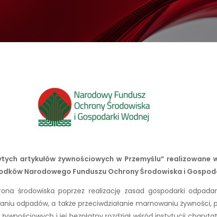
żytych artykułów żywnościowych w Przemyślu” realizowan
środków Narodowego Funduszu Ochrony Środowiska i Gospod
na środowiska poprzez realizację zasad gospodarki odpadam
niu odpadów, a także przeciwdziałanie marnowaniu żywności, p
ywnościowych i jej bezpłatny rozdział wśród instytucji chary