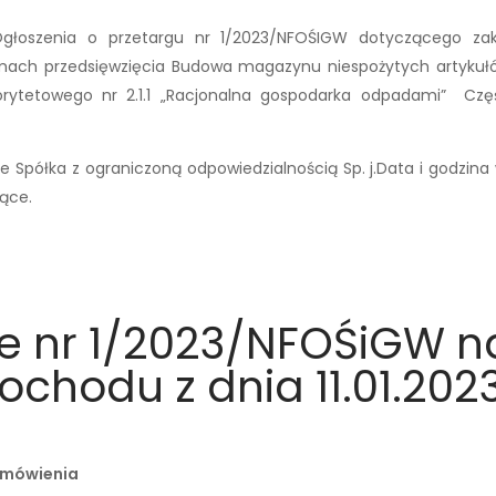
oszenia o przetargu nr 1/2023/NFOŚIGW dotyczącego zakup
ach przedsięwzięcia Budowa magazynu niespożytych artykuł
tetowego nr 2.1.1 „Racjonalna gospodarka odpadami” Część
Spółka z ograniczoną odpowiedzialnością Sp. j.Data i godzina w
iące.
e nr 1/2023/NFOŚiGW n
chodu z dnia 11.01.2023
Zamówienia