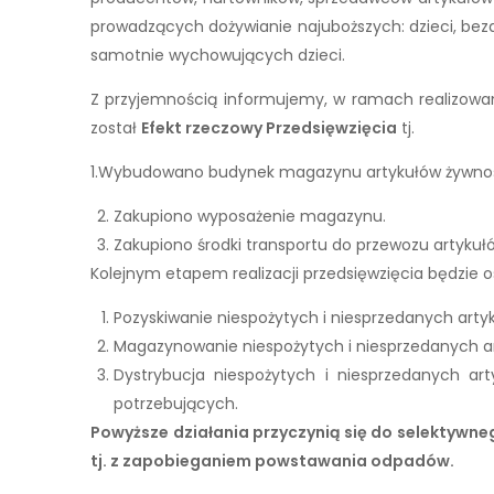
prowadzących dożywianie najuboższych: dzieci, be
samotnie wychowujących dzieci.
Z przyjemnością informujemy, w ramach realizowan
został
Efekt rzeczowy Przedsięwzięcia
tj.
1.Wybudowano budynek magazynu artykułów żywnośc
Zakupiono wyposażenie magazynu.
Zakupiono środki transportu do przewozu artyku
Kolejnym etapem realizacji przedsięwzięcia będzie 
Pozyskiwanie niespożytych i niesprzedanych arty
Magazynowanie niespożytych i niesprzedanych ar
Dystrybucja niespożytych i niesprzedanych art
potrzebujących.
Powyższe działania przyczynią się do selektywn
tj. z zapobieganiem powstawania odpadów.