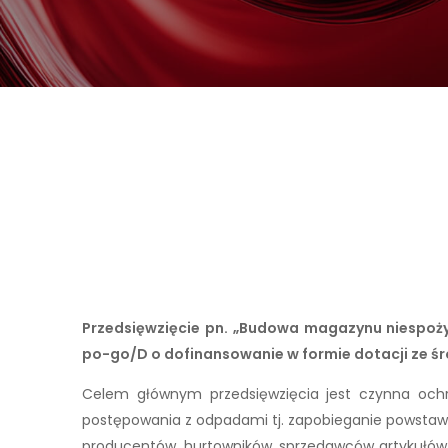
Przedsięwzięcie pn. „Budowa magazynu niespo
po-go/D o dofinansowanie w formie dotacji ze 
Celem głównym przedsięwzięcia jest czynna ochro
postępowania z odpadami tj. zapobieganie powstawa
producentów, hurtowników, sprzedawców artykułów ż