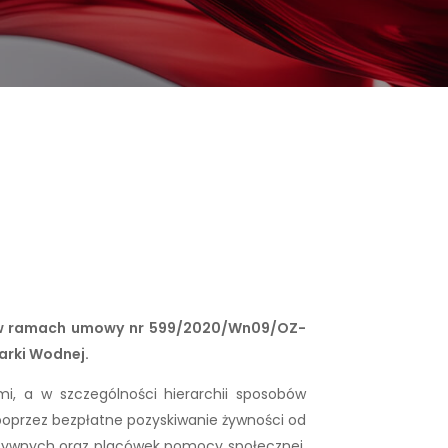
e w ramach umowy nr 599/2020/Wn09/OZ-
arki Wodnej.
i, a w szczególności hierarchii sposobów
oprzez bezpłatne pozyskiwanie żywności od
tatywnych oraz placówek pomocy społecznej,