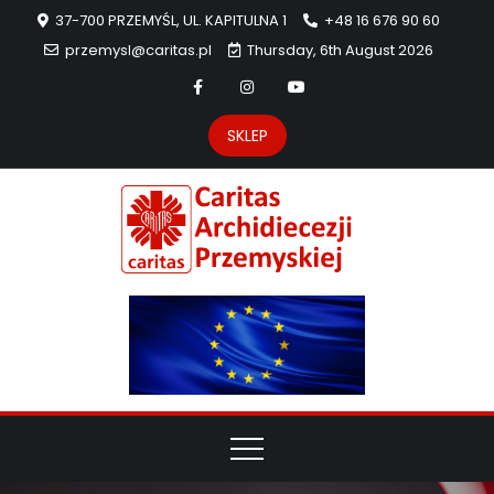
37-700 PRZEMYŚL, UL. KAPITULNA 1
+48 16 676 90 60
przemysl@caritas.pl
Thursday, 6th August 2026
SKLEP
Carit
Strona Caritas
Archidiecezji
Archidie
Przemyskiej –
pomoc
Przemys
potrzebującym
dzieła
miłosierdzia