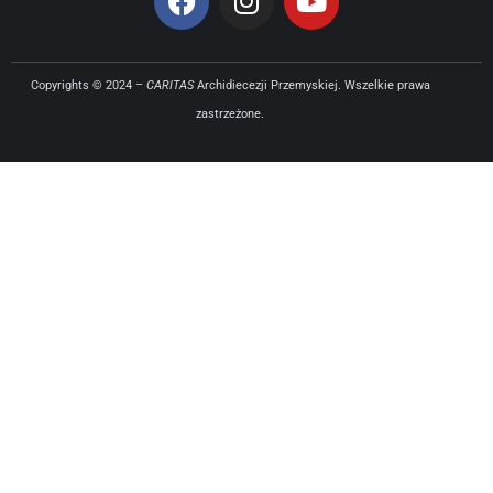
Copyrights © 2024 –
CARITAS
Archidiecezji Przemyskiej. Wszelkie prawa
zastrzeżone.