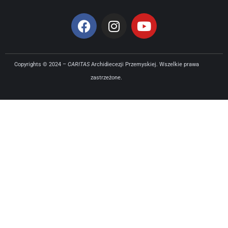
Copyrights © 2024 –
CARITAS
Archidiecezji Przemyskiej. Wszelkie prawa
zastrzeżone.