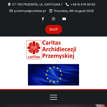
37-700 PRZEMYŚL, UL. KAPITULNA 1
+48 16 676 90 60
przemysl@caritas.pl
Thursday, 6th August 2026
SKLEP
Carit
Strona Caritas
Archidiecezji
Archidie
Przemyskiej –
pomoc
Przemys
potrzebującym
dzieła
miłosierdzia