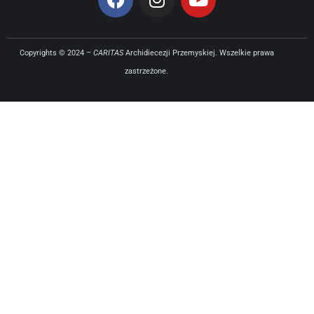
Copyrights © 2024 –
CARITAS
Archidiecezji Przemyskiej. Wszelkie prawa
zastrzeżone.