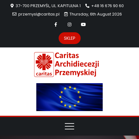
37-700 PRZEMYŚL, UL. KAPITULNA 1
+48 16 676 90 60
przemysl@caritas.pl
Thursday, 6th August 2026
SKLEP
Carit
Strona Caritas
Archidiecezji
Archidie
Przemyskiej –
pomoc
Przemys
potrzebującym
dzieła
miłosierdzia