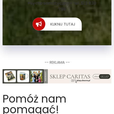
Psychosomatyczny - tel. 513 830
798
KLIKNIJ TUTAJ
-- REKLAMA --
Pomóż nam
pomagać!