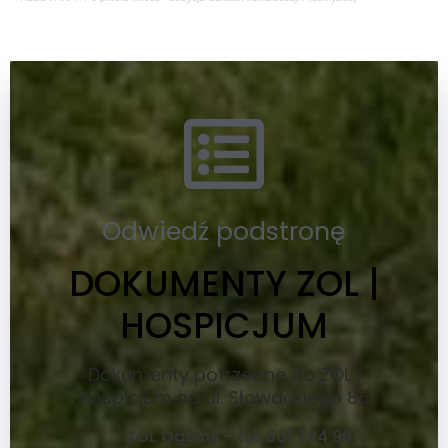
Odwiedź podstronę
DOKUMENTY ZOL |
HOSPICJUM
Dokumenty potrzebne do ZOL i
Hospicjum na ul. Słowackiego 85
ZOL Ogólny - tel. 501 734 997