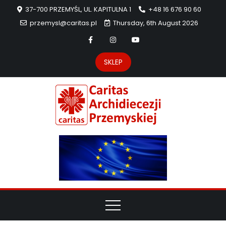
37-700 PRZEMYŚL, UL. KAPITULNA 1
+48 16 676 90 60
przemysl@caritas.pl
Thursday, 6th August 2026
SKLEP
Carit
Strona Caritas
Archidiecezji
Archidie
Przemyskiej –
pomoc
Przemys
potrzebującym
dzieła
miłosierdzia