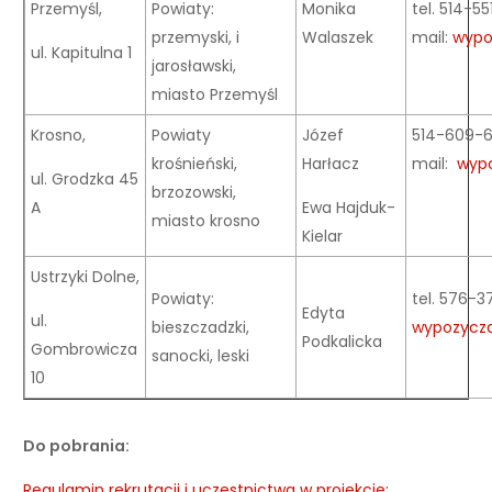
Przemyśl,
Powiaty:
Monika
tel. 514-5
przemyski, i
Walaszek
mail:
wypo
ul. Kapitulna 1
jarosławski,
miasto Przemyśl
Krosno,
Powiaty
Józef
514-609-
krośnieński,
Harłacz
mail:
wypo
ul. Grodzka 45
brzozowski,
A
Ewa Hajduk-
miasto krosno
Kielar
Ustrzyki Dolne,
Powiaty:
tel. 576-37
Edyta
ul.
bieszczadzki,
wypozyczal
Podkalicka
Gombrowicza
sanocki, leski
10
Do pobrania:
Regulamin rekrutacji i uczestnictwa w projekcie;