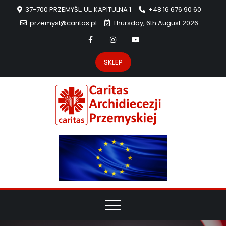
37-700 PRZEMYŚL, UL. KAPITULNA 1
+48 16 676 90 60
przemysl@caritas.pl
Thursday, 6th August 2026
SKLEP
Carit
Strona Caritas
Archidiecezji
Archidie
Przemyskiej –
pomoc
Przemys
potrzebującym
dzieła
miłosierdzia