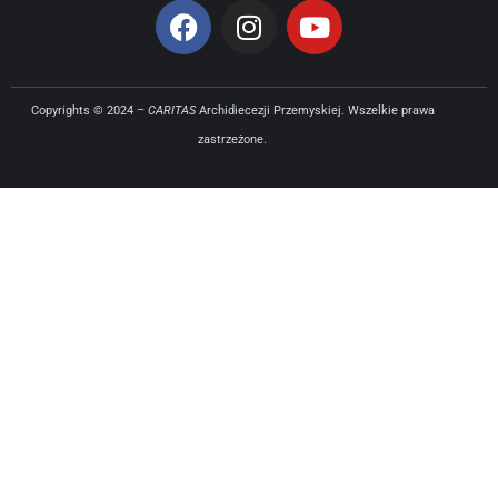
Copyrights © 2024 –
CARITAS
Archidiecezji Przemyskiej. Wszelkie prawa
zastrzeżone.