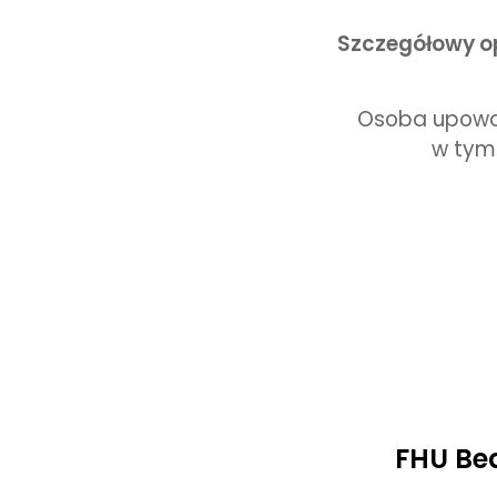
Szczegółowy op
Osoba upoważ
w tym
FHU Bea