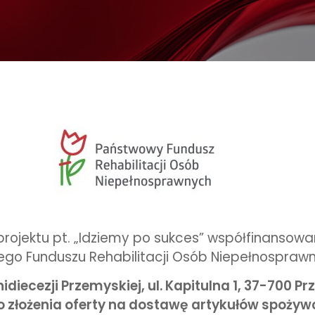
 projektu pt. „Idziemy po sukces” współfinanso
go Funduszu Rehabilitacji Osób Niepełnosprawn
idiecezji Przemyskiej, ul. Kapitulna 1, 37-700 P
o złożenia oferty na dostawę artykułów spoży