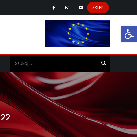
SKLEP
Ot
a
022