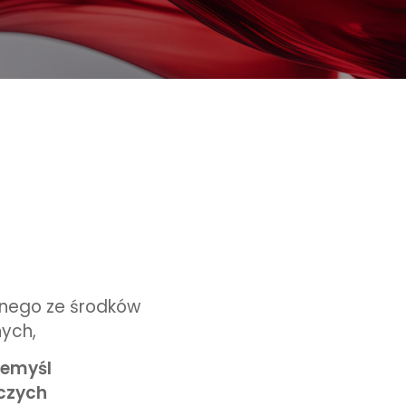
wanego ze środków
ych,
rzemyśl
wczych