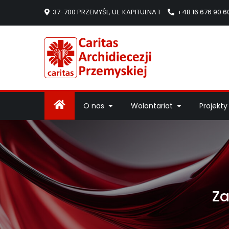
37-700 PRZEMYŚL, UL. KAPITULNA 1
+48 16 676 90 6
Caritas Arc
Strona Caritas Arch
O nas
Wolontariat
Projekty
Za