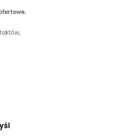
ofertowe.
taktów,
yśl