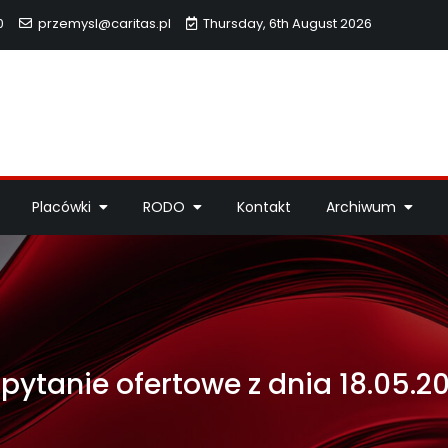
0
przemysl@caritas.pl
Thursday, 6th August 2026
hidiecezji Przemyskiej
idiecezji Przemyskiej – pomoc potrzebującym, dzieła miłosierdzi
Placówki
RODO
Kontakt
Archiwum
pytanie ofertowe z dnia 18.05.2