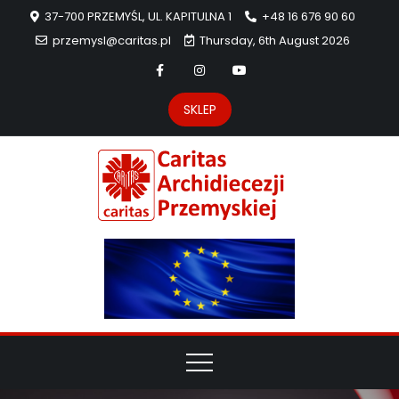
37-700 PRZEMYŚL, UL. KAPITULNA 1
+48 16 676 90 60
przemysl@caritas.pl
Thursday, 6th August 2026
SKLEP
Carit
Strona Caritas
Archidiecezji
Archidie
Przemyskiej –
pomoc
Przemys
potrzebującym
dzieła
miłosierdzia