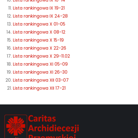
Lista rankingowa IX 19-21
Lista rankingowa IX 24-28
Lista rankingowa X 01-05
Lista rankingowa X 08-12
Lista rankingowa X 15-19
Lista rankingowa X 22-26
Lista rankingowa X 29-11.02
Lista rankingowa XI 05-09
Lista rankingowa XI 26-30
Lista rankingowa XII 03-07
Lista rankingowa XII 17-21