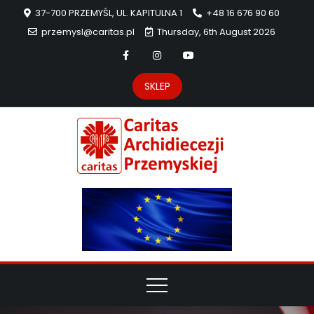
37-700 PRZEMYŚL, UL. KAPITULNA 1
+48 16 676 90 60
przemysl@caritas.pl
Thursday, 6th August 2026
SKLEP
Carit
Strona Caritas
Archidiecezji
Archidie
Przemyskiej –
pomoc
Przemys
potrzebującym
dzieła
miłosierdzia