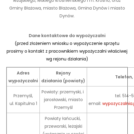
leżajskiego, leskiego krośnieńskiego i m. Krosno, oraz
Gminy Błażowa, miasto Błażowa, Gmina Dynów i miasto
Dynów.
Dane kontaktowe do wypożyczalni
(przed złożeniem wniosku o wypożyczenie sprzętu
prosimy o kontakt z pracownikiem wypożyczalni właściwej
wg rejonu działania)
Adres
Rejony
Telefon,
wypożyczalni
działania
(powiaty)
Powiaty: przemyski, i
Przemyśl,
tel. 514
jarosławski, miasto
ul. Kapitulna 1
email:
wypozyczalnia.
Przemyśl
Powiaty łańcucki,
przeworski, leżajski