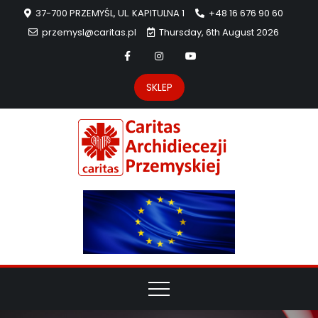
37-700 PRZEMYŚL, UL. KAPITULNA 1
+48 16 676 90 60
przemysl@caritas.pl
Thursday, 6th August 2026
SKLEP
Carit
Strona Caritas
Archidiecezji
Archidie
Przemyskiej –
pomoc
Przemys
potrzebującym
dzieła
miłosierdzia