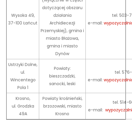
(wyłącznie w części
dotyczącej obszaru
Wysoka 49,
działania
tel. 503
37-100 Łańcut
Archidiecezji
e-mail:
wypozyczalni
Przemyskiej), gmina i
miasto Błażowa,
gmina i miasto
Dynów
Ustrzyki Dolne,
Powiaty:
ul.
tel. 576-
bieszczadzki,
Wincentego
e-mail:
wypozyczalnia
sanocki, leski
Pola 1
Krosno,
Powiaty krośnieński,
tel. 514
ul. Grodzka
brzozowski, miasto
e-mail:
wypozyczalni
49A
Krosno