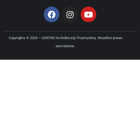
Copyrights © 2024 –
CARITAS
Archidiecezji Przemyskiej. Wszelkie prawa
zastrzeżone.