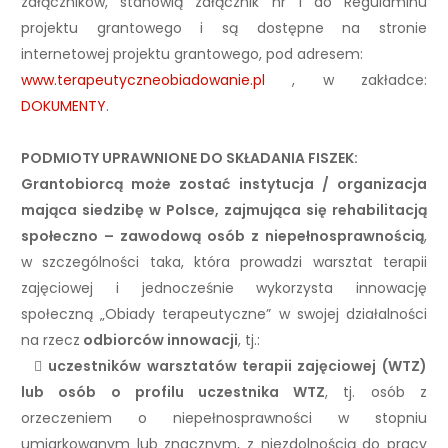
załączników, stanowią załącznik nr 1 do Regulaminu
projektu grantowego i są dostępne na stronie
internetowej projektu grantowego, pod adresem:
www.terapeutyczneobiadowanie.pl
, w zakładce:
DOKUMENTY
.
PODMIOTY UPRAWNIONE DO SKŁADANIA FISZEK:
Grantobiorcą może zostać instytucja / organizacja
mająca siedzibę w Polsce, zajmująca się rehabilitacją
społeczno – zawodową osób z niepełnosprawnością
,
w szczególności taka, która prowadzi warsztat terapii
zajęciowej i jednocześnie wykorzysta innowację
społeczną „Obiady terapeutyczne” w swojej działalności
na rzecz
odbiorców innowacji
, tj.:

uczestników warsztatów terapii zajęciowej (WTZ)
lub osób o profilu uczestnika WTZ
, tj. osób z
orzeczeniem o niepełnosprawności w stopniu
umiarkowanym lub znacznym, z niezdolnością do pracy