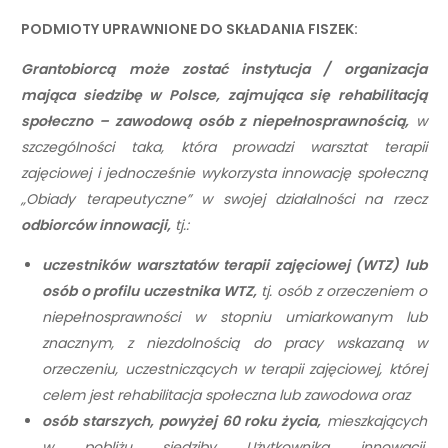
PODMIOTY UPRAWNIONE DO SKŁADANIA FISZEK:
Grantobiorcą może zostać instytucja / organizacja
mająca siedzibę w Polsce, zajmująca się rehabilitacją
społeczno – zawodową osób z niepełnosprawnością,
w
szczególności taka,
która prowadzi warsztat terapii
zajęciowej i jednocześnie wykorzysta innowację społeczną
„Obiady terapeutyczne” w swojej działalności na rzecz
odbiorców innowacji,
tj.:
uczestników warsztatów terapii zajęciowej (WTZ) lub
osób o profilu uczestnika
WTZ,
tj. osób z orzeczeniem o
niepełnosprawności w stopniu umiarkowanym lub
znacznym, z niezdolnością do pracy wskazaną w
orzeczeniu, uczestniczących w terapii zajęciowej, której
celem jest rehabilitacja społeczna lub zawodowa oraz
osób starszych, powyżej 60 roku życia,
mieszkających
w pobliżu siedziby Użytkownika innowacji,