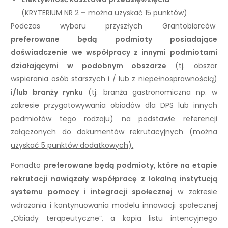
(KRYTERIUM NR 2
–
można uzyskać 15 punktów
)
Podczas wyboru przyszłych Grantobiorców
preferowane będą podmioty posiadające
doświadczenie we współpracy z innymi podmiotami
działającymi w podobnym obszarze
(tj. obszar
wspierania osób starszych i / lub z niepełnosprawnością)
i/lub branży rynku
(tj. branża gastronomiczna np. w
zakresie przygotowywania obiadów dla DPS lub innych
podmiotów tego rodzaju) na podstawie referencji
załączonych do dokumentów rekrutacyjnych
(można
uzyskać 5 punktów dodatkowych).
Ponadto
preferowane będą podmioty, które na etapie
rekrutacji nawiązały współpracę z lokalną instytucją
systemu pomocy i integracji społecznej
w zakresie
wdrażania i kontynuowania modelu innowacji społecznej
„Obiady terapeutyczne”, a kopia listu intencyjnego