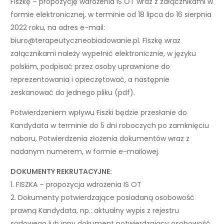
Fiszkę – propozycję wdrożenia IS OT wraz z załącznikami w
formie elektronicznej, w terminie od 18 lipca do 16 sierpnia
2022 roku, na adres e-mail:
biuro@terapeutyczneobiadowanie.pl. Fiszkę wraz
załącznikami należy wypełnić elektronicznie, w języku
polskim, podpisać przez osoby uprawnione do
reprezentowania i opieczętować, a następnie
zeskanować do jednego pliku (pdf).
Potwierdzeniem wpływu Fiszki będzie przesłanie do
Kandydata w terminie do 5 dni roboczych po zamknięciu
naboru, Potwierdzenia złożenia dokumentów wraz z
nadanym numerem, w formie e-mailowej.
DOKUMENTY REKRUTACYJNE:
1. FISZKA – propozycja wdrożenia IS OT
2. Dokumenty potwierdzające posiadaną osobowość
prawną Kandydata, np.: aktualny wypis z rejestru
sądowego lub inny dokument potwierdzający osobowość