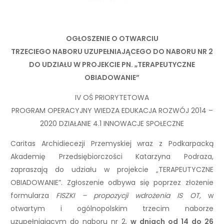
OGŁOSZENIE O OTWARCIU
TRZECIEGO NABORU UZUPEŁNIAJĄCEGO
DO NABORU NR 2
DO UDZIAŁU W PROJEKCIE PN. „TERAPEUTYCZNE
OBIADOWANIE”
IV OŚ PRIORYTETOWA
PROGRAM OPERACYJNY WIEDZA EDUKACJA ROZWÓJ 2014 –
2020 DZIAŁANIE 4.1 INNOWACJE SPOŁECZNE
Caritas Archidiecezji Przemyskiej wraz z Podkarpacką
Akademię Przedsiębiorczości Katarzyna Podraza,
zapraszają do udziału w projekcie „TERAPEUTYCZNE
OBIADOWANIE”. Zgłoszenie odbywa się poprzez złożenie
formularza
FISZKI – propozycji wdrożenia IS OT,
w
otwartym i ogólnopolskim trzecim naborze
uzupełniającym do naboru nr 2,
w dniach od 14 do 26