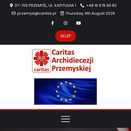
37-700 PRZEMYŚL, UL. KAPITULNA 1
+48 16 676 90 60
przemysl@caritas.pl
Thursday, 6th August 2026
SKLEP
Carit
Strona Caritas
Archidiecezji
Archidie
Przemyskiej –
pomoc
Przemys
potrzebującym
dzieła
miłosierdzia