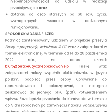
niepełnosprawnością) do udziału w realizacji
przedsięwzięcia
oraz
dotarciu do osób starszych po 60 roku życia,
wymagających wsparcia w codziennym
funkcjonowaniu.
SPOSÓB SKŁADANIA FISZEK:
Podmiot zainteresowany udziałem w projekcie przesyła
Fiszkę – propozycję wdrożenia IS OT
wraz z załącznikami w
formie elektronicznej, w terminie od 14 do 26 października
2022 roku, na adres e-mail:
biuro@terapeutyczneobiadowanie.pl.
Fiszkę wraz
załącznikami należy wypełnić elektronicznie, w języku
polskim, podpisać przez osoby uprawnione do
reprezentowania i opieczętować, a następnie
zeskanować do jednego pliku (pdf). Potwierdzeniem
wpływu Fiszki będzie przesłanie do Kandydata w terminie
do 5 dni roboczych po zamknięciu naboru,
Potwierdzenia
złożenia dokumentów
wraz z nadanym numerem, w