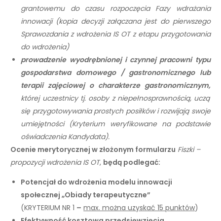
grantowemu do czasu rozpoczęcia Fazy wdrażania
innowacji (kopia decyzji załączana jest do pierwszego
Sprawozdania z wdrożenia IS OT z etapu przygotowania
do wdrożenia)
prowadzenie wyodrębnionej i czynnej pracowni typu
gospodarstwa domowego / gastronomicznego lub
terapii zajęciowej o charakterze gastronomicznym,
której uczestnicy tj. osoby z niepełnosprawnością, uczą
się przygotowywania prostych posiłków i rozwijają swoje
umiejętności (Kryterium weryfikowane na podstawie
oświadczenia Kandydata).
Ocenie merytorycznej w złożonym formularzu
Fiszki –
propozycji wdrożenia IS OT
,
będą podlegać:
Potencjał do wdrożenia modelu innowacji
społecznej „Obiady terapeutyczne”
(KRYTERIUM NR 1
–
max. można uzyskać 15 punktów
)
Efektywność kosztowa przedsięwzięcia