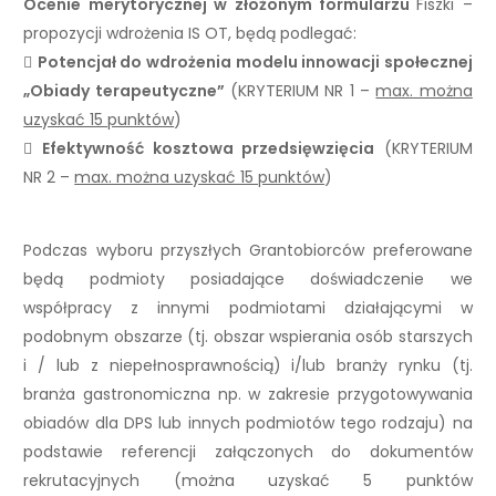
Ocenie merytorycznej w złożonym formularzu
Fiszki –
propozycji wdrożenia IS OT, będą podlegać:

Potencjał do wdrożenia modelu innowacji społecznej
„Obiady terapeutyczne”
(KRYTERIUM NR 1 –
max. można
uzyskać 15 punktów
)

Efektywność kosztowa przedsięwzięcia
(KRYTERIUM
NR 2 –
max. można uzyskać 15 punktów
)
Podczas wyboru przyszłych Grantobiorców preferowane
będą podmioty posiadające doświadczenie we
współpracy z innymi podmiotami działającymi w
podobnym obszarze (tj. obszar wspierania osób starszych
i / lub z niepełnosprawnością) i/lub branży rynku (tj.
branża gastronomiczna np. w zakresie przygotowywania
obiadów dla DPS lub innych podmiotów tego rodzaju) na
podstawie referencji załączonych do dokumentów
rekrutacyjnych (można uzyskać 5 punktów