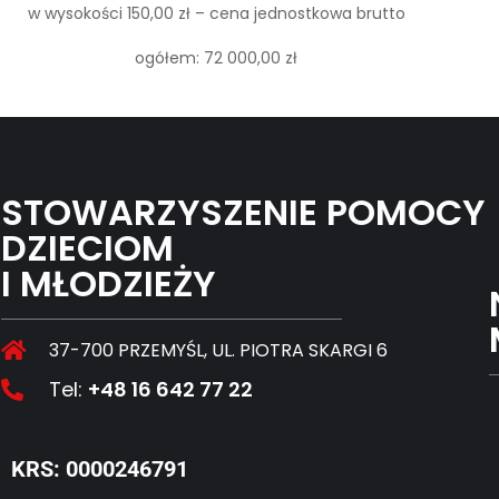
w wysokości 150,00 zł – cena jednostkowa brutto
ogółem: 72 000,00 zł
STOWARZYSZENIE POMOCY
DZIECIOM
I MŁODZIEŻY
37-700 PRZEMYŚL, UL. PIOTRA SKARGI 6
Tel:
+48 16 642 77 22
KRS: 0000246791