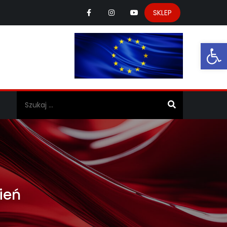
SKLEP
Ot
a
ień