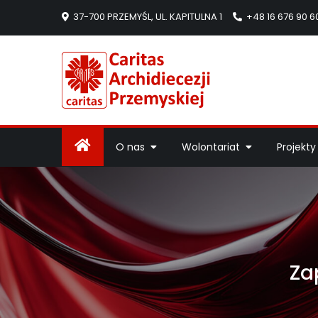
37-700 PRZEMYŚL, UL. KAPITULNA 1
+48 16 676 90 6
Caritas Arc
Strona Caritas Arch
O nas
Wolontariat
Projekty
Za