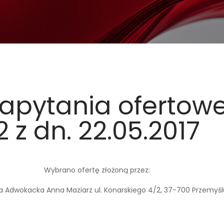
zapytania ofertow
2 z dn. 22.05.2017
Wybrano ofertę złożoną przez:
a Adwokacka Anna Maziarz ul. Konarskiego 4/2, 37-700 Przemyśl