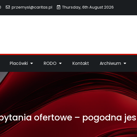
0
przemysl@caritas.pl
Thursday, 6th August 2026
hidiecezji Przemyskiej
idiecezji Przemyskiej – pomoc potrzebującym, dzieła miłosierdzi
Placówki
RODO
Kontakt
Archiwum
pytania ofertowe – pogodna jes