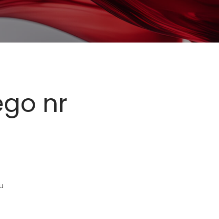
ego nr
u