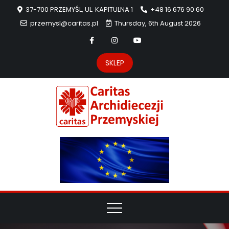
37-700 PRZEMYŚL, UL. KAPITULNA 1
+48 16 676 90 60
przemysl@caritas.pl
Thursday, 6th August 2026
SKLEP
Carit
Strona Caritas
Archidiecezji
Archidie
Przemyskiej –
pomoc
Przemys
potrzebującym
dzieła
miłosierdzia