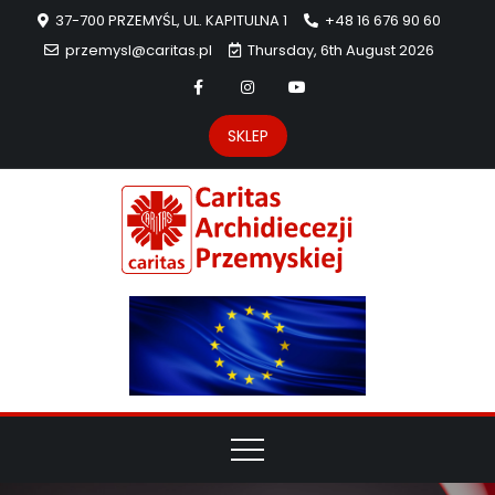
37-700 PRZEMYŚL, UL. KAPITULNA 1
+48 16 676 90 60
przemysl@caritas.pl
Thursday, 6th August 2026
SKLEP
Carit
Strona Caritas
Archidiecezji
Archidie
Przemyskiej –
pomoc
Przemys
potrzebującym
dzieła
miłosierdzia