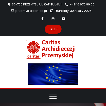
37-700 PRZEMYŚL, UL. KAPITULNA 1
+48 16 676 90 60
przemysl@caritas.pl
Thursday, 30th July 2026
SKLEP
Carit
Strona Caritas
Archidiecezji
Archidie
Przemyskiej –
pomoc
Przemys
potrzebującym
dzieła
miłosierdzia