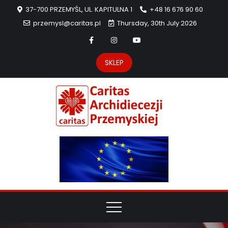
37-700 PRZEMYŚL, UL. KAPITULNA 1
+48 16 676 90 60
przemysl@caritas.pl
Thursday, 30th July 2026
SKLEP
Carit
Strona Caritas
Archidiecezji
Archidie
Przemyskiej –
pomoc
Przemys
potrzebującym
dzieła
miłosierdzia