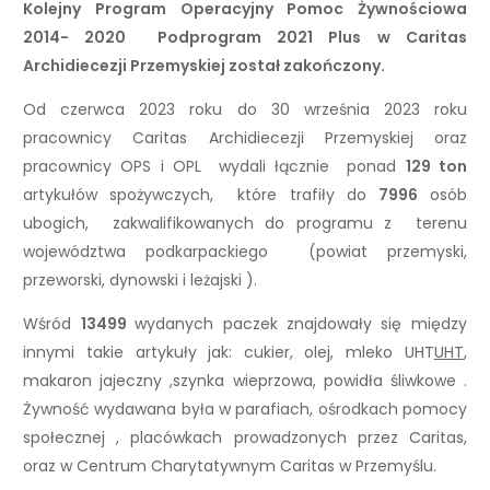
Kolejny Program Operacyjny Pomoc Żywnościowa
2014- 2020 Podprogram 2021 Plus w Caritas
Archidiecezji Przemyskiej został zakończony.
Od czerwca 2023 roku do 30 września 2023 roku
pracownicy Caritas Archidiecezji Przemyskiej oraz
pracownicy OPS i OPL wydali łącznie ponad
129 ton
artykułów spożywczych, które trafiły do
7996
osób
ubogich, zakwalifikowanych do programu z terenu
województwa podkarpackiego (powiat przemyski,
przeworski, dynowski i leżajski ).
Wśród
13499
wydanych paczek znajdowały się między
innymi takie artykuły jak: cukier, olej, mleko UHT
UHT
,
makaron jajeczny ,szynka wieprzowa, powidła śliwkowe .
Żywność wydawana była w parafiach, ośrodkach pomocy
społecznej , placówkach prowadzonych przez Caritas,
oraz w Centrum Charytatywnym Caritas w Przemyślu.