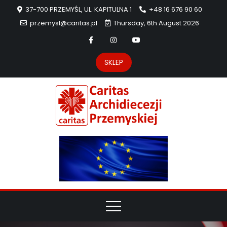
37-700 PRZEMYŚL, UL. KAPITULNA 1
+48 16 676 90 60
przemysl@caritas.pl
Thursday, 6th August 2026
SKLEP
Carit
Strona Caritas
Archidiecezji
Archidie
Przemyskiej –
pomoc
Przemys
potrzebującym
dzieła
miłosierdzia