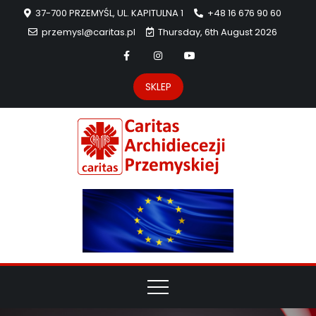
37-700 PRZEMYŚL, UL. KAPITULNA 1
+48 16 676 90 60
przemysl@caritas.pl
Thursday, 6th August 2026
SKLEP
Carit
Strona Caritas
Archidiecezji
Archidie
Przemyskiej –
pomoc
Przemys
potrzebującym
dzieła
miłosierdzia