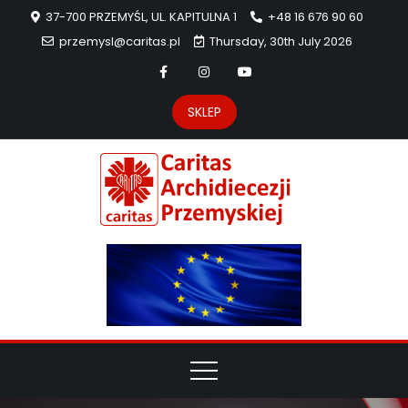
37-700 PRZEMYŚL, UL. KAPITULNA 1
+48 16 676 90 60
przemysl@caritas.pl
Thursday, 30th July 2026
SKLEP
Carit
Strona Caritas
Archidiecezji
Archidie
Przemyskiej –
pomoc
Przemys
potrzebującym
dzieła
miłosierdzia