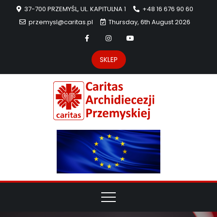
37-700 PRZEMYŚL, UL. KAPITULNA 1
+48 16 676 90 60
przemysl@caritas.pl
Thursday, 6th August 2026
SKLEP
Carit
Strona Caritas
Archidiecezji
Archidie
Przemyskiej –
pomoc
Przemys
potrzebującym
dzieła
miłosierdzia