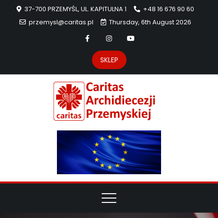
37-700 PRZEMYŚL, UL. KAPITULNA 1
+48 16 676 90 60
przemysl@caritas.pl
Thursday, 6th August 2026
SKLEP
Carit
Strona Caritas
Archidiecezji
Archidie
Przemyskiej –
pomoc
Przemys
potrzebującym
dzieła
miłosierdzia