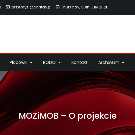
0
przemysl@caritas.pl
Thursday, 30th July 2026
hidiecezji Przemyskiej
idiecezji Przemyskiej – pomoc potrzebującym, dzieła miłosierdzi
Placówki
RODO
Kontakt
Archiwum
MOZiMOB – O projekcie