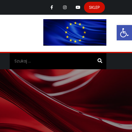
SKLEP
Ot
a