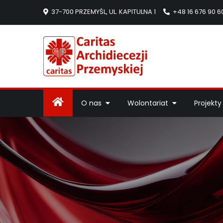
37-700 PRZEMYŚL, UL. KAPITULNA 1
+48 16 676 90 6
Caritas Arc
Strona Caritas Arch
O nas
Wolontariat
Projekty