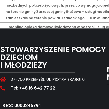
niezbędnych potrzeb życiowych, przez co wymagają opiek
na terenie gminy Zarzecze/gminy Błażowa – usługi mobiln
zamieszkałe na terenie powiatu sanockiego – DDP w San
– mobilna opieka domowa świadczona w postaci usług o
– wsparcie realizowane w ramach DDP
STOWARZYSZENIE POMOCY
DZIECIOM
I MŁODZIEŻY
37-700 PRZEMYŚL, UL. PIOTRA SKARGI 6
Tel:
+48 16 642 77 22
KRS: 0000246791