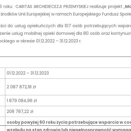
3 roku CARITAS ARCHIDIECEZJI PRZEMYSKIEJ realizuje projekt „
Mo
 środków Unii Europejskiej w ramach Europejskiego Fundusz Społ
ści do usług opiekuńczych dla 107 osób potrzebujących wspa
zenie usług mobilnej opieki domowej dla 80 osób oraz konty
go w okresie 01.12.2022 – 31.12.2023 r.
01.12.2022 – 31.12.2023
2 087 872,18 zł
1 879 084,96 zł
208 787,22 zł
osoby powyżej 60 roku życia potrzebujące wsparcia w co
względu na stan zdrowia lub niepełnosprawność wymagaj