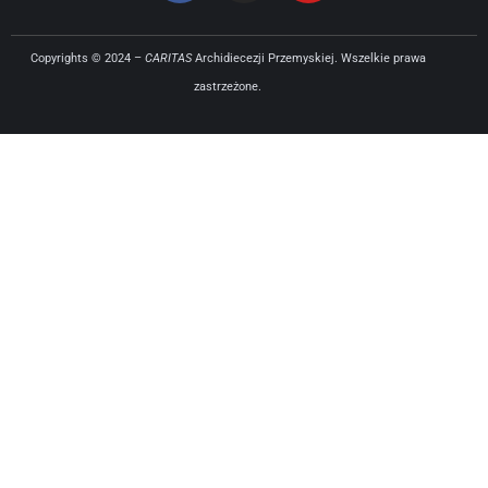
Copyrights © 2024 –
CARITAS
Archidiecezji Przemyskiej. Wszelkie prawa
zastrzeżone.