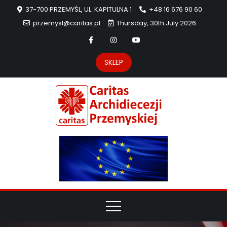
37-700 PRZEMYŚL, UL. KAPITULNA 1
+48 16 676 90 60
przemysl@caritas.pl
Thursday, 30th July 2026
SKLEP
Carit
Strona Caritas
Archidiecezji
Archidie
Przemyskiej –
pomoc
Przemys
potrzebującym
dzieła
miłosierdzia