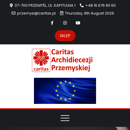
37-700 PRZEMYŚL, UL. KAPITULNA 1
+48 16 676 90 60
przemysl@caritas.pl
Thursday, 6th August 2026
SKLEP
Carit
Strona Caritas
Archidiecezji
Archidie
Przemyskiej –
pomoc
Przemys
potrzebującym
dzieła
miłosierdzia