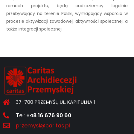
ramach projektu, będą cudzoziemcy legalnie
przebywający na terenie Polski, wymagający wsparcia w
procesie aktywizacji zawodowej, aktywności społecznej, a
także integracji społecznej.
37-700 PRZEMYŚL, UL. KAPITULNA 1
Tel:
+48 16 676 90 60
przemysl@caritas.pl