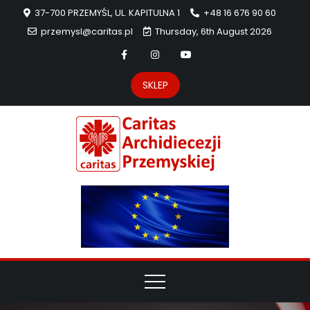
37-700 PRZEMYŚL, UL. KAPITULNA 1
+48 16 676 90 60
przemysl@caritas.pl
Thursday, 6th August 2026
SKLEP
Carit
Strona Caritas
Archidiecezji
Archidie
Przemyskiej –
pomoc
Przemys
potrzebującym
dzieła
miłosierdzia