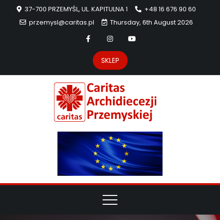
37-700 PRZEMYŚL, UL. KAPITULNA 1
+48 16 676 90 60
przemysl@caritas.pl
Thursday, 6th August 2026
SKLEP
Carit
Strona Caritas
Archidiecezji
Archidie
Przemyskiej –
pomoc
Przemys
potrzebującym
dzieła
miłosierdzia