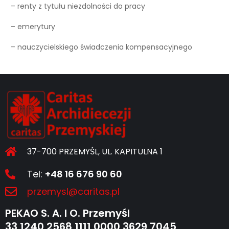
– renty z tytułu niezdolności do pracy
– emerytury
– nauczycielskiego świadczenia kompensacyjnego
37-700 PRZEMYŚL, UL. KAPITULNA 1
Tel:
+48 16 676 90 60
przemysl@caritas.pl
PEKAO S. A. I O. Przemyśl
33 1240 2568 1111 0000 3629 7045