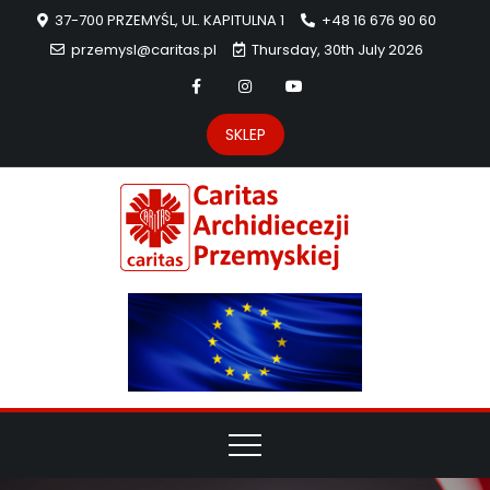
37-700 PRZEMYŚL, UL. KAPITULNA 1
+48 16 676 90 60
przemysl@caritas.pl
Thursday, 30th July 2026
SKLEP
Carit
Strona Caritas
Archidiecezji
Archidie
Przemyskiej –
pomoc
Przemys
potrzebującym
dzieła
miłosierdzia