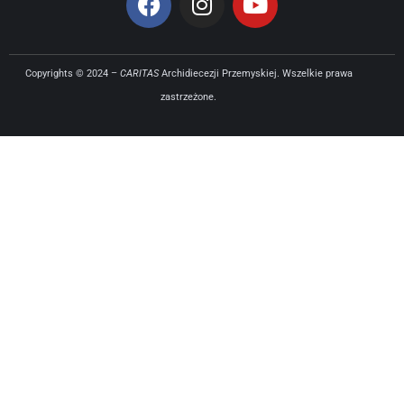
Copyrights © 2024 –
CARITAS
Archidiecezji Przemyskiej. Wszelkie prawa
zastrzeżone.