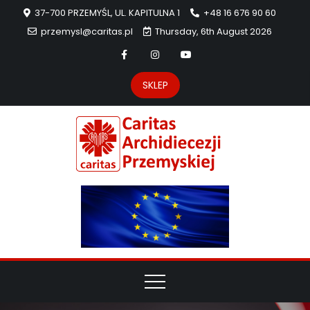
37-700 PRZEMYŚL, UL. KAPITULNA 1
+48 16 676 90 60
przemysl@caritas.pl
Thursday, 6th August 2026
SKLEP
Carit
Strona Caritas
Archidiecezji
Archidie
Przemyskiej –
pomoc
Przemys
potrzebującym
dzieła
miłosierdzia