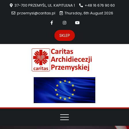
37-700 PRZEMYŚL, UL. KAPITULNA 1
+48 16 676 90 60
przemysl@caritas.pl
Thursday, 6th August 2026
SKLEP
Carit
Strona Caritas
Archidiecezji
Archidie
Przemyskiej –
pomoc
Przemys
potrzebującym
dzieła
miłosierdzia