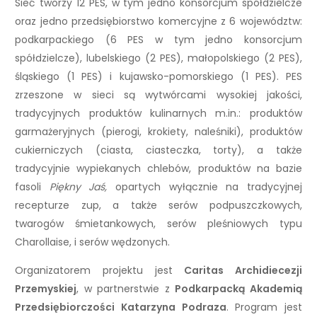
Sieć tworzy 12 PES, w tym jedno konsorcjum spółdzielcze
oraz jedno przedsiębiorstwo komercyjne z 6 województw:
podkarpackiego (6 PES w tym jedno konsorcjum
spółdzielcze), lubelskiego (2 PES), małopolskiego (2 PES),
śląskiego (1 PES) i kujawsko-pomorskiego (1 PES). PES
zrzeszone w sieci są wytwórcami wysokiej jakości,
tradycyjnych produktów kulinarnych m.in.: produktów
garmażeryjnych (pierogi, krokiety, naleśniki), produktów
cukierniczych (ciasta, ciasteczka, torty), a także
tradycyjnie wypiekanych chlebów, produktów na bazie
fasoli
Piękny Jaś,
opartych wyłącznie na tradycyjnej
recepturze zup, a także serów podpuszczkowych,
twarogów śmietankowych, serów pleśniowych typu
Charollaise, i serów wędzonych.
Organizatorem projektu jest
Caritas Archidiecezji
Przemyskiej
, w partnerstwie z
Podkarpacką Akademią
Przedsiębiorczości Katarzyna Podraza
. Program jest