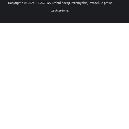
Copyrights © 2024 –
CARITAS
Archidiecezji Przemyskiej. Wszelkie prawa
zastrzeżone.