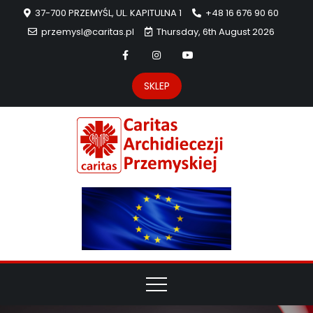
37-700 PRZEMYŚL, UL. KAPITULNA 1
+48 16 676 90 60
przemysl@caritas.pl
Thursday, 6th August 2026
SKLEP
Carit
Strona Caritas
Archidiecezji
Archidie
Przemyskiej –
pomoc
Przemys
potrzebującym
dzieła
miłosierdzia