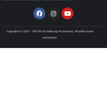
Copyrights © 2024 –
CARITAS
Archidiecezji Przemyskiej. Wszelkie prawa
zastrzeżone.