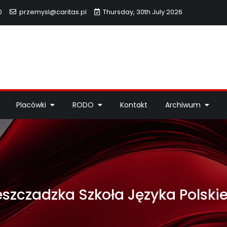
0
przemysl@caritas.pl
Thursday, 30th July 2026
hidiecezji Przemyskiej
idiecezji Przemyskiej – pomoc potrzebującym, dzieła miłosierdzi
Placówki
RODO
Kontakt
Archiwum
eszczadzka Szkoła Języka Polski