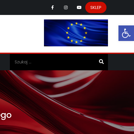
SKLEP
Ot
a
ego