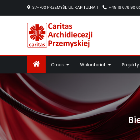
37-700 PRZEMYŚL, UL. KAPITULNA 1
+48 16 676 90 6
Caritas Arc
Strona Caritas Arch
O nas
Wolontariat
Projekty
Bi