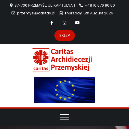
37-700 PRZEMYŚL, UL. KAPITULNA 1
+48 16 676 90 60
przemysl@caritas.pl
Thursday, 6th August 2026
SKLEP
Carit
Strona Caritas
Archidiecezji
Archidie
Przemyskiej –
pomoc
Przemys
potrzebującym
dzieła
miłosierdzia