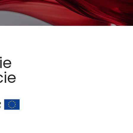
ie
cie