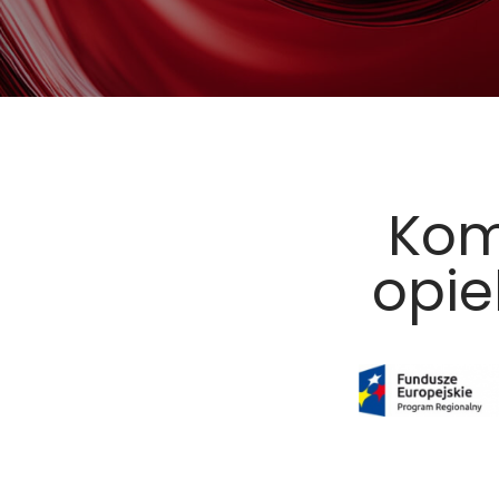
Kom
opie