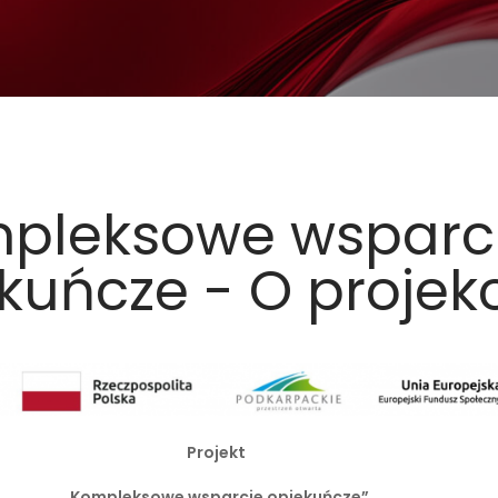
pleksowe wsparc
kuńcze - O projek
Projekt
„Kompleksowe wsparcie opiekuńcze”