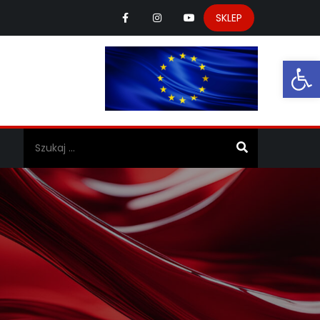
SKLEP
Ot
a