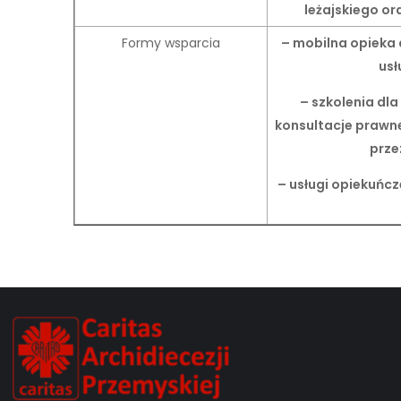
leżajskiego or
Formy wsparcia
– mobilna opieka
usł
– szkolenia dl
konsultacje prawn
prze
– usługi opiekuń