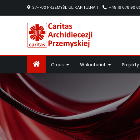
37-700 PRZEMYŚL, UL. KAPITULNA 1
+48 16 676 90 6
Caritas Arc
Strona Caritas Arch
O nas
Wolontariat
Projekty