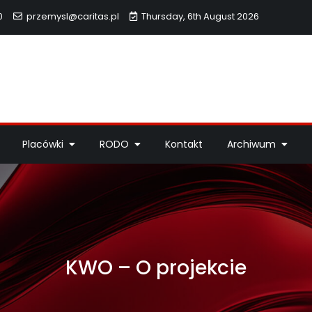
0
przemysl@caritas.pl
Thursday, 6th August 2026
hidiecezji Przemyskiej
idiecezji Przemyskiej – pomoc potrzebującym, dzieła miłosierdzi
Placówki
RODO
Kontakt
Archiwum
KWO – O projekcie