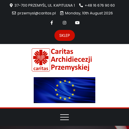
37-700 PRZEMYŚL, UL. KAPITULNA 1
+48 16 676 90 60
przemysl@caritas.pl
Monday, 10th August 2026
SKLEP
Carit
Strona Caritas
Archidiecezji
Archidie
Przemyskiej –
pomoc
Przemys
potrzebującym
dzieła
miłosierdzia