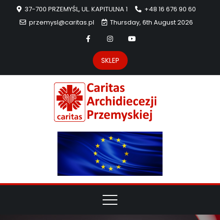
37-700 PRZEMYŚL, UL. KAPITULNA 1
+48 16 676 90 60
przemysl@caritas.pl
Thursday, 6th August 2026
SKLEP
Carit
Strona Caritas
Archidiecezji
Archidie
Przemyskiej –
pomoc
Przemys
potrzebującym
dzieła
miłosierdzia