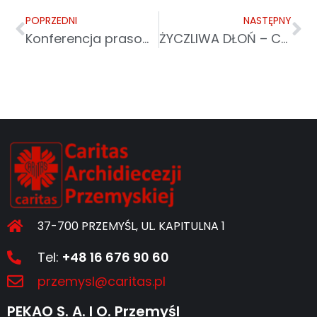
POPRZEDNI
NASTĘPNY
Konferencja prasowa 24.03.2022 r.
ŻYCZLIWA DŁOŃ – CARITAS DLA UKRAINY
37-700 PRZEMYŚL, UL. KAPITULNA 1
Tel:
+48 16 676 90 60
przemysl@caritas.pl
PEKAO S. A. I O. Przemyśl