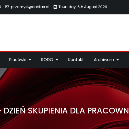
0
przemysl@caritas.pl
Thursday, 6th August 2026
hidiecezji Przemyskiej
idiecezji Przemyskiej – pomoc potrzebującym, dzieła miłosierdzi
Placówki
RODO
Kontakt
Archiwum
– DZIEŃ SKUPIENIA DLA PRACOW