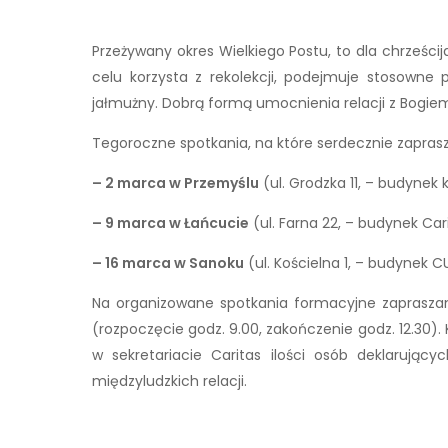
Przeżywany okres Wielkiego Postu, to dla chrześc
celu korzysta z rekolekcji, podejmuje stosown
jałmużny. Dobrą formą umocnienia relacji z Bogiem
Tegoroczne spotkania, na które serdecznie zapras
– 2 marca w Przemyślu
(ul. Grodzka 11, – budynek 
– 9 marca w Łańcucie
(ul. Farna 22, – budynek Car
– 16 marca w Sanoku
(ul. Kościelna 1, – budynek CU
Na organizowane spotkania formacyjne zapraszam 
(rozpoczęcie godz. 9.00, zakończenie godz. 12.30)
w sekretariacie Caritas ilości osób deklarują
międzyludzkich relacji.