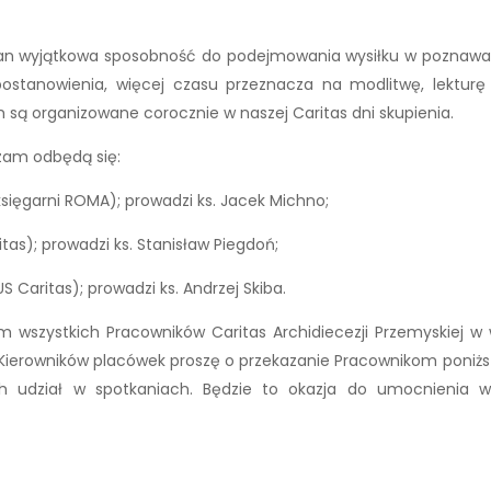
ijan wyjątkowa sposobność do podejmowania wysiłku w poznawan
e postanowienia, więcej czasu przeznacza na modlitwę, lekt
 są organizowane corocznie w naszej Caritas dni skupienia.
zam odbędą się:
księgarni ROMA); prowadzi ks. Jacek Michno;
itas); prowadzi ks. Stanisław Piegdoń;
S Caritas); prowadzi ks. Andrzej Skiba.
wszystkich Pracowników Caritas Archidiecezji Przemyskiej w 
. Kierowników placówek proszę o przekazanie Pracownikom poniższ
cych udział w spotkaniach. Będzie to okazja do umocnienia 