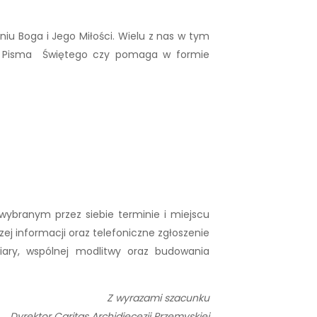
iu Boga i Jego Miłości. Wielu z nas w tym
urę Pisma Świętego czy pomaga w formie
wybranym przez siebie terminie i miejscu
ej informacji oraz telefoniczne zgłoszenie
wiary, wspólnej modlitwy oraz budowania
Z wyrazami szacunku
Dyrektor Caritas Archidiecezji Przemyskiej