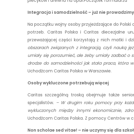
piecyków i drewna na opał.Początek formularza
Integracja i samodzielność – już nie prowadzimy
Na początku wojny osoby przyjeżdzające do Polski
potrzeb. Caritas Polska i Caritas diecezjalne
przeważającej części korzystają z nich matki i 
obszarach związanych z integracją, czyli nauką j
umiały się porozumieć, ale żeby umiały zadbać o si
drodze do samodzielności jak stała praca, która 
Uchodźcom Caritas Polska w Warszawie.
Osoby wykluczone potrzebują więcej
Caritas szczególną troską obejmuje także senior
specjalistów
. –
W drugim roku pomocy przy każd
wykluczonych między innymi ekonomicznie, zdro
Uchodźcom Caritas Polska. Z pomocy Centrów w ca
Non scholae sed vitae!
– nie uczymy się dla szkoł