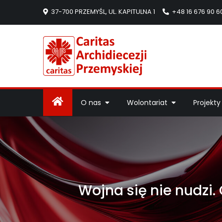
37-700 PRZEMYŚL, UL. KAPITULNA 1
+48 16 676 90 6
Caritas Arc
Strona Caritas Arch
O nas
Wolontariat
Projekty
Wojna się nie nudzi.