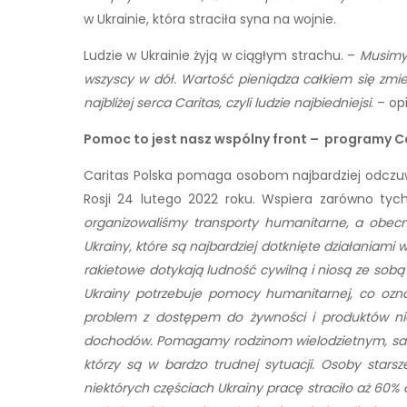
w Ukrainie, która straciła syna na wojnie.
Ludzie w Ukrainie żyją w ciągłym strachu. –
Musimy 
wszyscy w dół. Wartość pieniądza całkiem się zmieni
najbliżej serca Caritas, czyli ludzie najbiedniejsi
. – o
Pomoc to jest nasz wspólny front – programy Ca
Caritas Polska pomaga osobom najbardziej odczuwaj
Rosji 24 lutego 2022 roku. Wspiera zarówno tych,
organizowaliśmy transporty humanitarne, a obec
Ukrainy, które są najbardziej dotknięte działaniami
rakietowe dotykają ludność cywilną i niosą ze so
Ukrainy potrzebuje pomocy humanitarnej, co ozna
problem z dostępem do żywności i produktów nie
dochodów. Pomagamy rodzinom wielodzietnym, sam
którzy są w bardzo trudnej sytuacji. Osoby sta
niektórych częściach Ukrainy pracę straciło aż 60