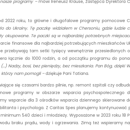
y nasze programy
–
mówi Ireneusz Krause, Zastępca Dyrektora Ca
e od 2022 roku, to główne i długofalowe programy pomocowe Ca
ło do Ukrainy. Tę paczkę widziałem w Chersoniu, gdzie ludzie c
yły okupowane. Te paczki są w najbardziej potrzebnych miejscac
parcie finansowe dla najbardziej potrzebujących mieszkańców Uk
ie przebywają tam setki tysięcy wewnętrznie przesiedlonych
era łącznie do 1000 rodzin, a od początku programu do ponad
 (…) Nadzy, bosi, bez pieniędzy, bez mieszkania.
Pan Bóg, dzięki W
, którzy nam pomogli –
dziękuje Pani Tatiana.
awiające się czasami bardzo pilnie, np. remont szpitali czy o
we programy w obszarze wsparcia psychospołecznego dla d
emy wsparcie dla 3 ośrodków wsparcia dziennego skierowane d
bilitanta i psychologa. Z Caritas Spes planujemy kontynuować pr
 minimum 540 dzieci i młodzieży. Wyposażone w 2023 roku 18 Pun
powodu braku prądu, wody i ogrzewania. Zimą też wspieramy na