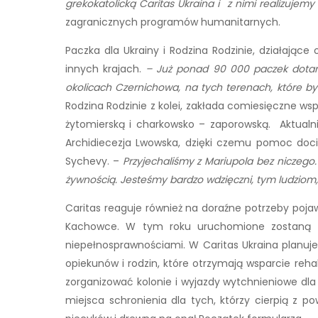
grekokatolicką Caritas Ukraina i z nimi realizujem
zagranicznych programów humanitarnych.
Paczka dla Ukrainy i Rodzina Rodzinie, działając
innych krajach.
– Już ponad 90 000 paczek
dotar
okolicach Czernichowa, na tych terenach, które b
Rodzina Rodzinie z kolei, zakłada comiesięczne ws
żytomierską i charkowsko – zaporowską. Aktualn
Archidiecezja Lwowska, dzięki czemu pomoc doci
Sychevy. –
Przyjechaliśmy z Mariupola bez niczego.
żywnością. Jesteśmy bardzo wdzięczni, tym ludziom
Caritas reaguje również na doraźne potrzeby poj
Kachowce. W tym roku uruchomione zostaną no
niepełnosprawnościami. W Caritas Ukraina planuj
opiekunów i rodzin, które otrzymają wsparcie reha
zorganizować kolonie i wyjazdy wytchnieniowe dla
miejsca schronienia dla tych, którzy cierpią z 