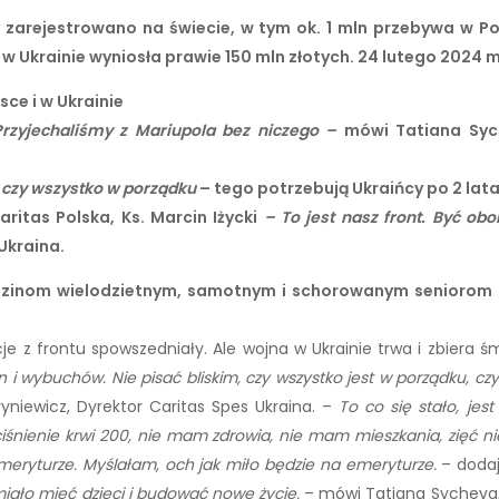
 zarejestrowano na świecie, w tym ok. 1 mln przebywa w P
 w Ukrainie wyniosła prawie 150 mln złotych. 24 lutego 2024 
ce i w Ukrainie
 Przyjechaliśmy z Mariupola bez niczego –
mówi Tatiana Syc
m czy wszystko w porządku
– tego potrzebują Ukraińcy po 2 lat
ritas Polska, Ks. Marcin Iżycki
– To jest nasz front. Być ob
Ukraina.
rodzinom wielodzietnym, samotnym i schorowanym seniorom
e z frontu spowszedniały. Ale wojna w Ukrainie trwa i zbiera ś
 i wybuchów. Nie pisać bliskim, czy wszystko jest w porządku, czy 
niewicz, Dyrektor Caritas Spes Ukraina. –
To co się stało, jes
śnienie krwi 200, nie mam zdrowia, nie mam mieszkania, zięć 
meryturze. Myślałam, och jak miło będzie na emeryturze.
– dodaj
miało mieć dzieci i budować nowe życie.
– mówi Tatiana Sycheva,