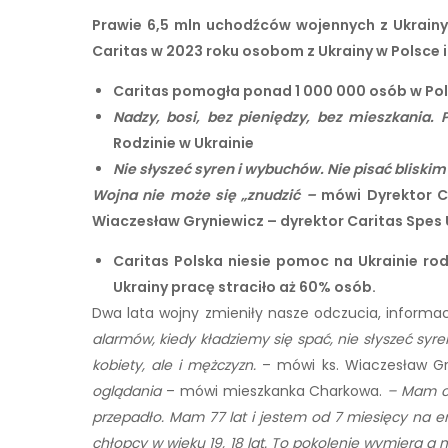
Prawie 6,5 mln uchodźców wojennych z Ukrainy
Caritas w 2023 roku osobom z Ukrainy w Polsce i
Caritas pomogła ponad 1 000 000 osób w Pols
Nadzy, bosi, bez pieniędzy, bez mieszkania.
Rodzinie w Ukrainie
Nie słyszeć syren i wybuchów. Nie pisać bliski
Wojna nie może się „znudzić –
mówi Dyrektor Ca
Wiaczesław Gryniewicz – dyrektor Caritas Spes 
Caritas Polska niesie pomoc na Ukrainie 
Ukrainy pracę straciło aż 60% osób.
Dwa lata wojny zmieniły nasze odczucia, informacj
alarmów, kiedy kładziemy się spać, nie słyszeć syren
kobiety, ale i mężczyzn.
– mówi ks. Wiaczesław Gry
oglądania
– mówi mieszkanka Charkowa.
– Mam ci
przepadło. Mam 77 lat i jestem od 7 miesięcy na e
chłopcy w wieku 19, 18 lat. To pokolenie wymiera a 