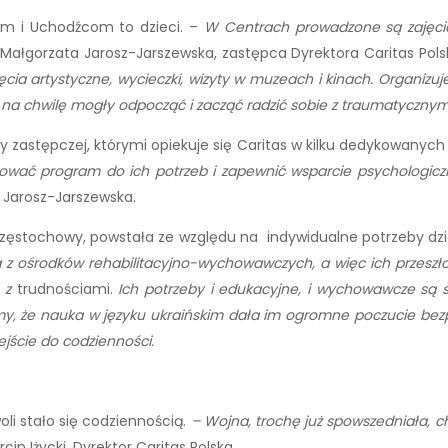
m i Uchodźcom to dzieci. –
W Centrach prowadzone są zajęcia
Małgorzata Jarosz-Jarszewska, zastępca Dyrektora Caritas Polsk
cia artystyczne, wycieczki, wizyty w muzeach i kinach. Organizuj
ż na chwilę mogły odpocząć i zacząć
radzić sobie z traumatyczny
zy zastępczej, którymi opiekuje się Caritas w kilku dedykowanyc
sować program do ich potrzeb i zapewnić wsparcie psychologicz
Jarosz-Jarszewska.
zęstochowy, powstała ze względu na indywidualne potrzeby dzi
zą z ośrodków rehabilitacyjno-wychowawczych, a więc ich przeszło
n z
trudnościami.
Ich potrzeby i edukacyjne, i wychowawcze są 
y, że nauka w języku ukraińskim dała im ogromne poczucie bez
jście do codzienności.
oli stało się codziennością.
– Wojna, trochę już spowszedniała, c
cin Iżycki, Dyrektor Caritas Polska.