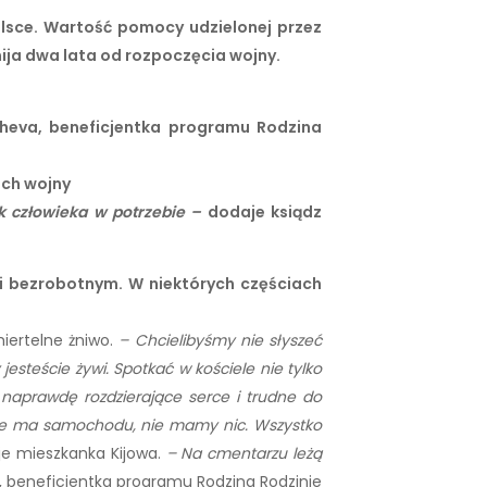
olsce. Wartość pomocy udzielonej przez
mija dwa lata od rozpoczęcia wojny.
heva, beneficjentka programu Rodzina
ach wojny
ok człowieka w potrzebie –
dodaje ksiądz
 i bezrobotnym.
W niektórych częściach
miertelne żniwo.
– Chcielibyśmy nie słyszeć
jesteście żywi. Spotkać w kościele nie tylko
t naprawdę rozdzierające serce i trudne do
nie ma samochodu, nie mamy nic. Wszystko
e mieszkanka Kijowa.
– Na cmentarzu leżą
 beneficjentka programu Rodzina Rodzinie