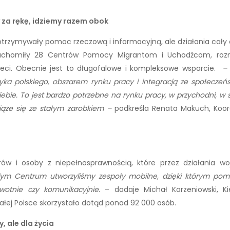
 za rękę, idziemy razem obok
 otrzymywały pomoc rzeczową i informacyjną, ale działania cały
 uruchomiły 28 Centrów Pomocy Migrantom i Uchodźcom, rozm
dzieci. Obecnie jest to długofalowe i kompleksowe wsparcie.
–
ęzyka polskiego, obszarem rynku pracy i integracją ze społecze
ebie. To jest bardzo potrzebne na rynku pracy, w przychodni, w s
wiąże się ze stałym zarobkiem –
podkreśla Renata Makuch, Koo
ów i osoby z niepełnosprawnością, które przez działania woj
ym Centrum utworzyliśmy
zespoły mobilne, dzięki którym po
wotnie czy komunikacyjnie.
– dodaje Michał Korzeniowski, K
łej Polsce skorzystało dotąd ponad 92 000 osób.
y, ale dla życia