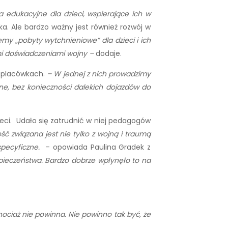
 edukacyjne dla dzieci, wspierające ich w
a. Ale bardzo ważny jest również rozwój w
emy „
pobyty wytchnieniowe” dla dzieci i ich
mi doświadczeniami wojny –
dodaje.
h placówkach.
– W jednej z nich prowadzimy
ne, bez konieczności dalekich dojazdów do
eci. Udało się zatrudnić w niej pedagogów
ść związana jest nie tylko z wojną i traumą
specyficzne.
– opowiada Paulina Gradek z
pieczeństwa. Bardzo dobrze wpłynęło to na
hociaż nie powinna. Nie powinno tak być, że