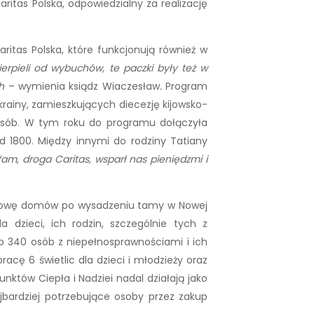
ritas Polska, odpowiedzialny za realizację
ritas Polska, które funkcjonują również w
ierpieli od wybuchów, te paczki były też w
h
– wymienia ksiądz Wiaczesław
.
Program
rainy, zamieszkujących diecezję kijowsko-
 osób. W tym roku do programu dołączyła
 1800. Między innymi do rodziny Tatiany
am, droga Caritas, wsparł nas pieniędzmi i
dbudowę domów po wysadzeniu tamy w Nowej
zieci, ich rodzin, szczególnie tych z
o 340 osób z niepełnosprawnościami i ich
acę 6 świetlic dla dzieci i młodzieży oraz
któw Ciepła i Nadziei nadal działają jako
jbardziej potrzebujące osoby przez zakup