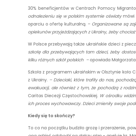
30% beneficjentów w Centrach Pomocy Migranto
odnalezieniu się w polskim systemie oświaty
mówi 
oparciu o ofertę kulturalną. –
Organizowane są zaję
opiekunów przyjeżdzających z Ukrainy, żeby chocia
W Polsce przebywają także ukraińskie dzieci z piec
szkołę dla przebywających tam dzieci, żeby dosto
kilku różnych szkół polskich –
opowiada Małgorzata 
Szkoła z programem ukraińskim w Olsztynie koło C
z Ukrainy.
– Dzieciaki, które trafiły do nas, pochod
ewakuacji, ale również z tym, że pochodzą z rodzi
Caritas Diecezji Częstochowskiej.
W ośrodku widzim
ich proces wychowawczy. Dzieci zmieniły swoje pode
Kiedy się to skończy?
To co na początku budziło grozę i przerażenie, pow
ona gdzieś odchodzi na dalszy plan
– apeluje ks. Mar