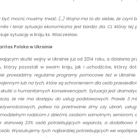
być mocni, musimy trwać. (…) Wojna ma to do siebie, że czyni bi
ła i teraz sytuacja ekonomiczna jest bardzo zła. Ci, którzy tej 
pisuje sytuację w kraju ks. Wiaczesław.
ritas Polska w Ukrainie
ącym skutki wojny w Ukrainie już od 2014 roku, a działania prz
 którzy pozostali w swoim kraju, jak i uchodźców, którzy dotar
nie prowadzimy regularne programy pomocowe też w Ukrainie.
 wojennym lub na tych, które są schronieniem dla osób przesiedlo
bą skutki o humanitarnych konsekwencjach. Sytuacja jest dramat
cza, że nie ma dostępu do usług podstawowych. Prawie 3 milio
żywnościowych, paliwa na przetrwanie zimy czy ubrań, usług 
odzielnym rodzicom z dziećmi, osobom samotnym, seniorom, o
rsze stanowią 23% osób potrzebujących wsparcia, a dodatkowo
% osób. Wyszukujemy tych najbardziej potrzebujących
we współprac