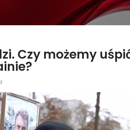
dzi. Czy możemy uśpi
ainie?
53